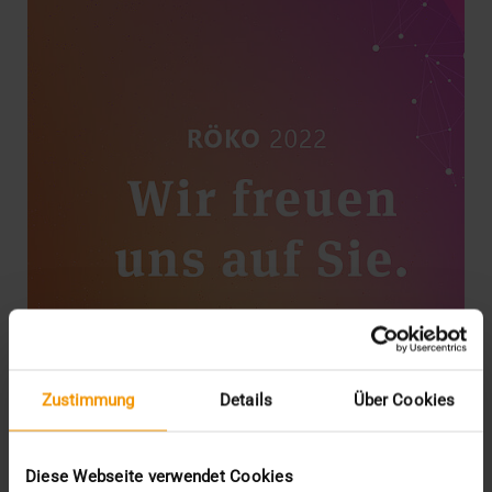
Zustimmung
Details
Über Cookies
EVENTS
Treffen Sie uns auf dem Röko
Diese Webseite verwendet Cookies