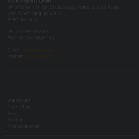
VISUS Health IT GmbH
ein Unternehmen der CompuGroup Medical SE & Co. KGaA
Gesundheitscampus-Süd 15
44801 Bochum
TEL +49 234 93693-0
FAX +49 234 93693-199
E-Mail:
info(at)visus.com
Internet:
www.visus.com
Impressum
Datenschutz
AGB
Sitemap
Ansprechpartner