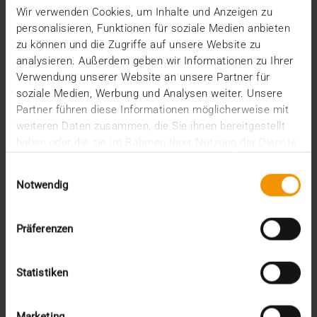
03.05.2022
Wir verwenden Cookies, um Inhalte und Anzeigen zu
personalisieren, Funktionen für soziale Medien anbieten
„Vielfalt leben – Zukunft gestalten“: So lautet das
zu können und die Zugriffe auf unsere Website zu
Motto des diesjährigen, 103. Röntgenkongresses,…
analysieren. Außerdem geben wir Informationen zu Ihrer
Verwendung unserer Website an unsere Partner für
soziale Medien, Werbung und Analysen weiter. Unsere
VISUS HEALTH IT
Partner führen diese Informationen möglicherweise mit
MEHR ERFAHREN
weiteren Daten zusammen, die Sie ihnen bereitgestellt
haben oder die sie im Rahmen Ihrer Nutzung der Dienste
gesammelt haben.
Einwilligungsauswahl
Notwendig
Präferenzen
Statistiken
Marketing