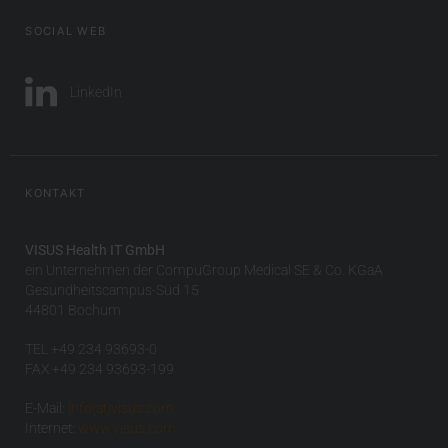
SOCIAL WEB
LinkedIn
KONTAKT
VISUS Health IT GmbH
ein Unternehmen der CompuGroup Medical SE & Co. KGaA
Gesundheitscampus-Süd 15
44801 Bochum
TEL +49 234 93693-0
FAX +49 234 93693-199
E-Mail:
info(at)visus.com
Internet:
www.visus.com