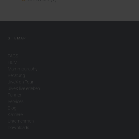
SITEMAP
PACS
HCM
Mammography
Beratung
JiveX on Tour
JiveX live erleben
Partner
Services
Blog
Karriere
Unternehmen
Downloads