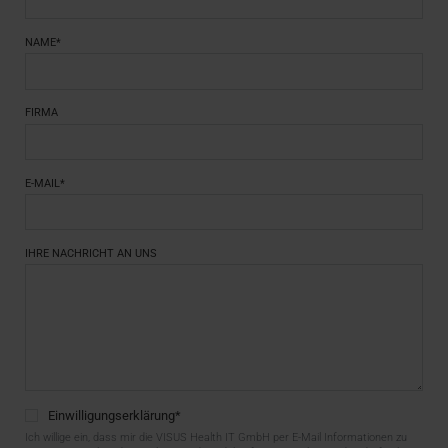
NAME*
FIRMA
E-MAIL*
IHRE NACHRICHT AN UNS
Einwilligungserklärung
*
Ich willige ein, dass mir die VISUS Health IT GmbH per E-Mail Informationen zu