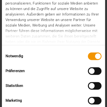
personalisieren, Funktionen für soziale Medien anbieten
Gesunde Arbeitsplätze, ein faires Miteinander, die
zu können und die Zugriffe auf unsere Website zu
Förderung sozialer Projekte und der Schutz der…
analysieren. Außerdem geben wir Informationen zu Ihrer
Verwendung unserer Website an unsere Partner für
soziale Medien, Werbung und Analysen weiter. Unsere
AMELIE HOLSTEIN
Partner führen diese Informationen möglicherweise mit
MEHR ERFAHREN
weiteren Daten zusammen, die Sie ihnen bereitgestellt
haben oder die sie im Rahmen Ihrer Nutzung der Dienste
gesammelt haben.
Einwilligungsauswahl
Notwendig
Präferenzen
Statistiken
Marketing