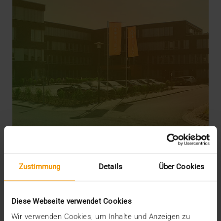
Zustimmung
Details
Über Cookies
CSR
Gesellschaftliche Verantwortung als
Unternehmensziel
Diese Webseite verwendet Cookies
12.11.2020
Wir verwenden Cookies, um Inhalte und Anzeigen zu