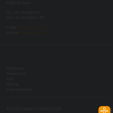
44801 Bochum
TEL +49 234 93693-0
FAX +49 234 93693-199
E-Mail:
info(at)visus.com
Internet:
www.visus.com
Impressum
Datenschutz
AGB
Sitemap
Ansprechpartner
© VISUS Health IT GmbH 2026