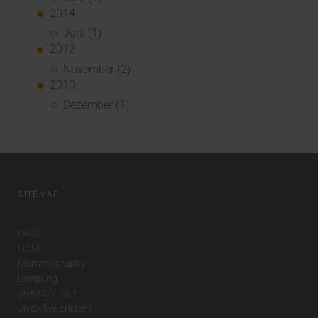
2014
Juni (1)
2012
November (2)
2010
Dezember (1)
SITEMAP
PACS
HCM
Mammography
Beratung
JiveX on Tour
JiveX live erleben