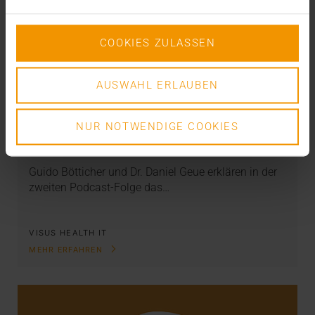
COOKIES ZULASSEN
AUSWAHL ERLAUBEN
NEWS
Endlich gibt´s Geld
NUR NOTWENDIGE COOKIES
04.11.2020
Guido Bötticher und Dr. Daniel Geue erklären in der
zweiten Podcast-Folge das…
VISUS HEALTH IT
MEHR ERFAHREN