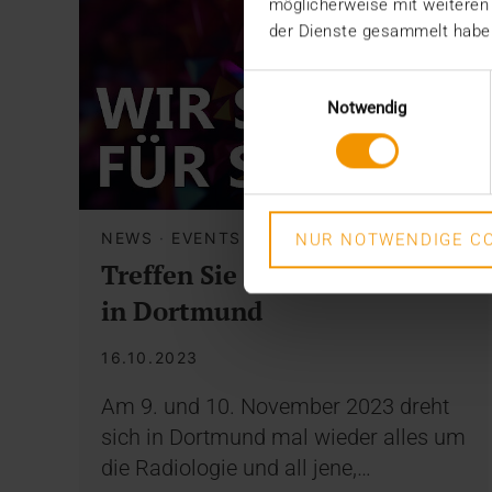
möglicherweise mit weiteren
der Dienste gesammelt habe
Einwilligungsauswahl
Notwendig
NEWS
·
EVENTS
NUR NOTWENDIGE CO
Treffen Sie uns auf dem RKR
in Dortmund
16.10.2023
Am 9. und 10. November 2023 dreht
sich in Dortmund mal wieder alles um
die Radiologie und all jene,…