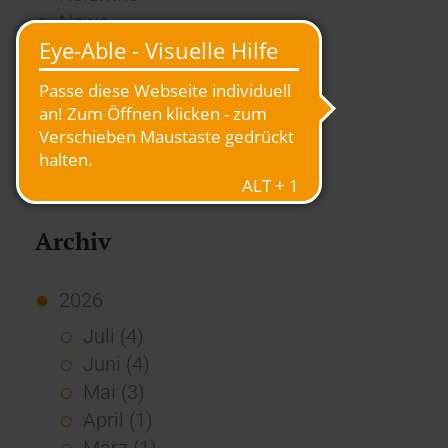
News
Overview
Presse
Report
Standard Echo
Stories
Vernetzung
Archiv
2026
Juli (4)
Juni (4)
Mai (3)
April (1)
März (1)