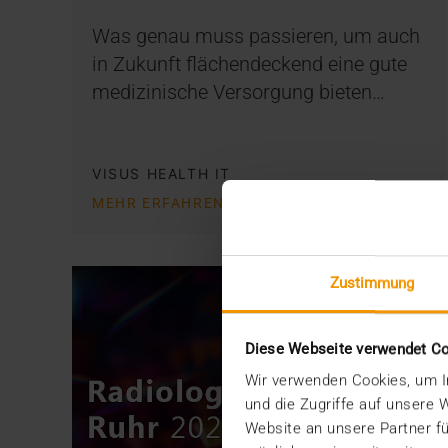
Was genau muss passieren, um auch
in Zukunft flächendeckend eine gute
medizinische Versorgung bieten…
VISUS HEALTH IT
MEHR ERFAHREN
Zustimmung
Diese Webseite verwendet C
Wir verwenden Cookies, um In
und die Zugriffe auf unsere
Website an unsere Partner fü