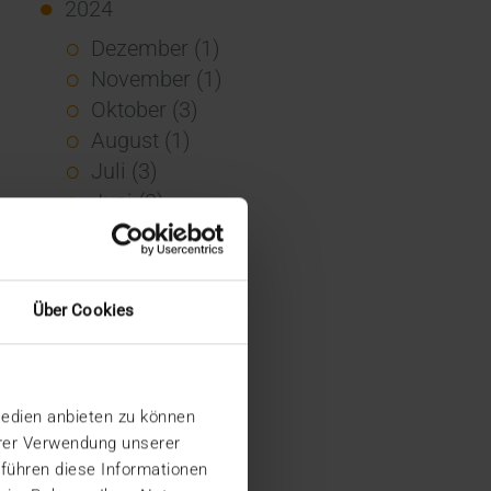
2024
Dezember (1)
November (1)
Oktober (3)
August (1)
Juli (3)
Juni (3)
Mai (7)
April (4)
März (1)
Über Cookies
Februar (3)
Januar (4)
2023
Medien anbieten zu können
Dezember (5)
hrer Verwendung unserer
November (6)
 führen diese Informationen
Oktober (3)