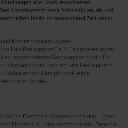
Abteilungen alle JiveX assoziierten
Das Ampelsystem zeigt frühzeitig an, ob und
wortlichen bleibt so ausreichend Zeit um zu
n und Krankenhäusern wissen:
hys Law Bedingungen“ auf. Festplatten laufen
ittag, sondern einem Samstagabend voll. Ein
t am Montagmorgen, sondern am Freitagabend.
t lösbaren Vorfällen plötzlich echte
d Ressourcen binden.
ch solche Extremsituationen vermeiden – ganz
len oder Einschränkungen kommen kann. Denn die