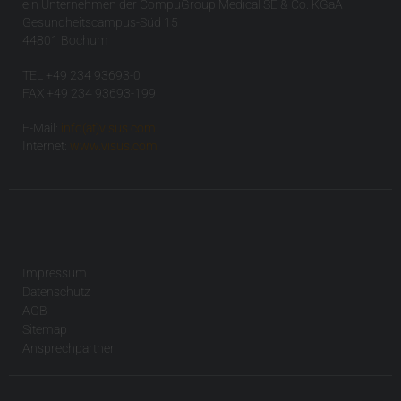
ein Unternehmen der CompuGroup Medical SE & Co. KGaA
Gesundheitscampus-Süd 15
44801 Bochum
TEL +49 234 93693-0
FAX +49 234 93693-199
E-Mail:
info(at)visus.com
Internet:
www.visus.com
Impressum
Datenschutz
AGB
Sitemap
Ansprechpartner