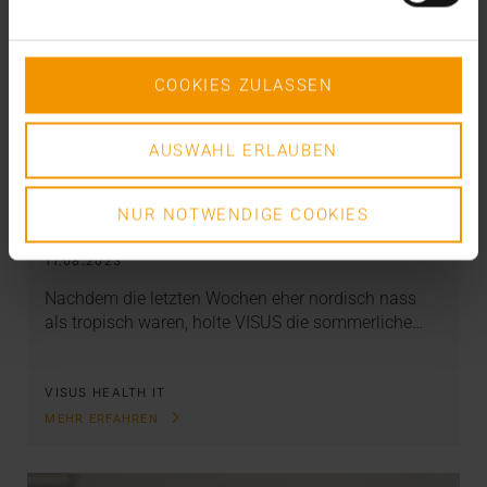
COOKIES ZULASSEN
AUSWAHL ERLAUBEN
EVENTS
·
INTERN
·
NEWS
NUR NOTWENDIGE COOKIES
Das VISUS Sommerfest machte Laune
11.08.2023
Nachdem die letzten Wochen eher nordisch nass
als tropisch waren, holte VISUS die sommerliche…
VISUS HEALTH IT
MEHR ERFAHREN