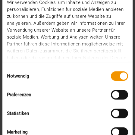
Wir verwenden Cookies, um Inhalte und Anzeigen zu
22.08.2023
personalisieren, Funktionen für soziale Medien anbieten
Andreas Kaysler, langjähriger VISUS Mitarbeiter und
zu können und die Zugriffe auf unsere Website zu
Manager, übernimmt die Position des…
analysieren. Außerdem geben wir Informationen zu Ihrer
Verwendung unserer Website an unsere Partner für
soziale Medien, Werbung und Analysen weiter. Unsere
VISUS HEALTH IT
Partner führen diese Informationen möglicherweise mit
MEHR ERFAHREN
weiteren Daten zusammen, die Sie ihnen bereitgestellt
haben oder die sie im Rahmen Ihrer Nutzung der Dienste
gesammelt haben.
Einwilligungsauswahl
Notwendig
Präferenzen
Statistiken
Marketing