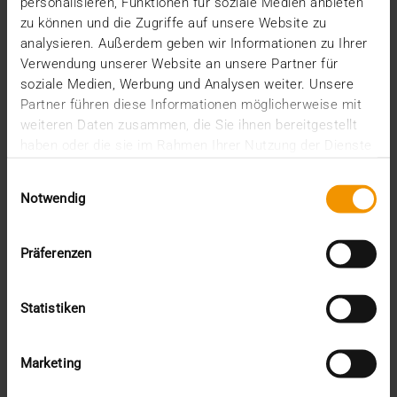
personalisieren, Funktionen für soziale Medien anbieten
Da…
zu können und die Zugriffe auf unsere Website zu
analysieren. Außerdem geben wir Informationen zu Ihrer
Verwendung unserer Website an unsere Partner für
VISUS HEALTH IT
soziale Medien, Werbung und Analysen weiter. Unsere
MEHR ERFAHREN
Partner führen diese Informationen möglicherweise mit
weiteren Daten zusammen, die Sie ihnen bereitgestellt
haben oder die sie im Rahmen Ihrer Nutzung der Dienste
gesammelt haben.
Einwilligungsauswahl
Notwendig
Präferenzen
Statistiken
Marketing