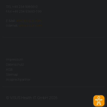
TEL +49 234 93693-0
FAX +49 234 93693-199
E-Mail:
info(at)visus.com
Internet:
www.visus.com
Impressum
Datenschutz
AGB
Sitemap
Ansprechpartner
© VISUS Health IT GmbH 2026