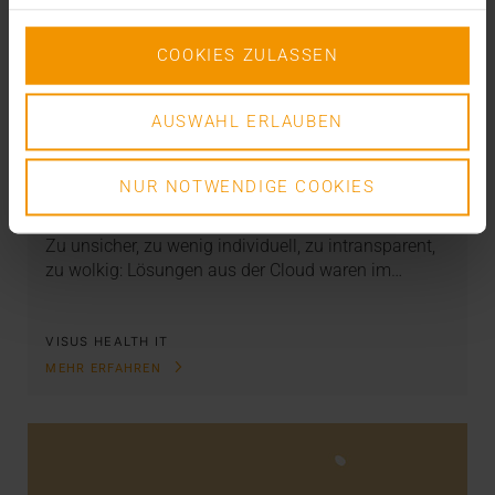
COOKIES ZULASSEN
AUSWAHL ERLAUBEN
STORIES
VISUS Cloud - Next Level
NUR NOTWENDIGE COOKIES
04.05.2023
Zu unsicher, zu wenig individuell, zu intransparent,
zu wolkig: Lösungen aus der Cloud waren im…
VISUS HEALTH IT
MEHR ERFAHREN