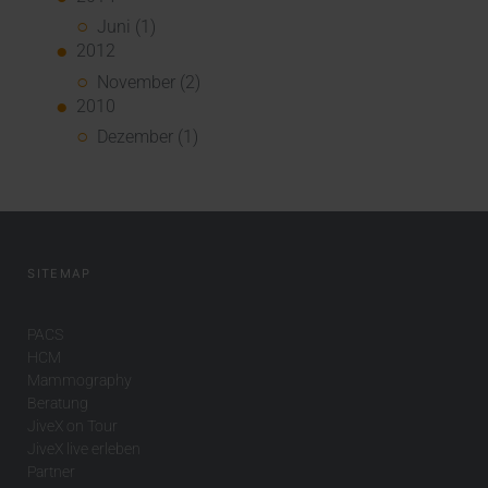
Juni (1)
2012
November (2)
2010
Dezember (1)
SITEMAP
PACS
HCM
Mammography
Beratung
JiveX on Tour
JiveX live erleben
Partner