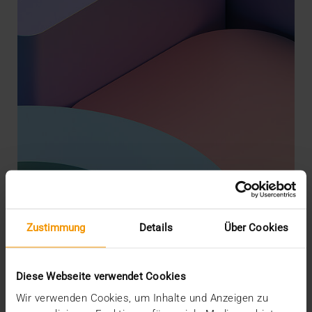
Zustimmung
Details
Über Cookies
STORIES
Die Cloud, dein Freund und Helfer
09.05.2023
Diese Webseite verwendet Cookies
Die Frage, ob Krankenhaus-IT überhaupt in die
Wir verwenden Cookies, um Inhalte und Anzeigen zu
Cloud wechselt, stellt sich heute gar nicht mehr.