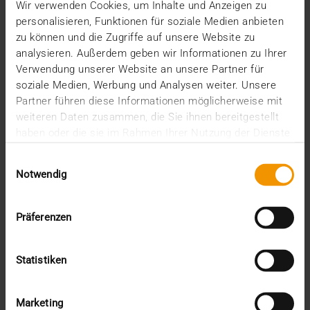
Wir verwenden Cookies, um Inhalte und Anzeigen zu
22.08.2023
personalisieren, Funktionen für soziale Medien anbieten
Andreas Kaysler, langjähriger VISUS Mitarbeiter und
zu können und die Zugriffe auf unsere Website zu
Manager, übernimmt die Position des…
analysieren. Außerdem geben wir Informationen zu Ihrer
Verwendung unserer Website an unsere Partner für
soziale Medien, Werbung und Analysen weiter. Unsere
VISUS HEALTH IT
Partner führen diese Informationen möglicherweise mit
MEHR ERFAHREN
weiteren Daten zusammen, die Sie ihnen bereitgestellt
haben oder die sie im Rahmen Ihrer Nutzung der Dienste
gesammelt haben.
Einwilligungsauswahl
Notwendig
Präferenzen
Statistiken
Marketing