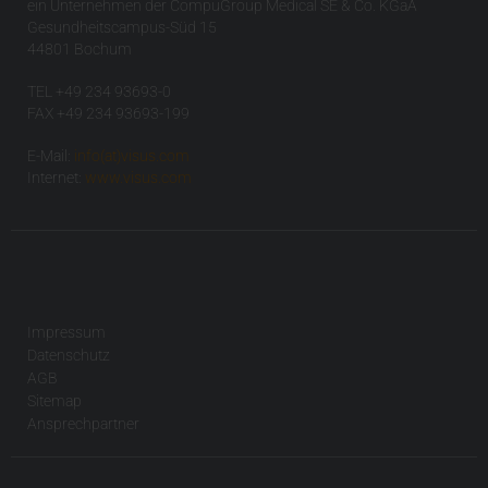
ein Unternehmen der CompuGroup Medical SE & Co. KGaA
Gesundheitscampus-Süd 15
44801 Bochum
TEL +49 234 93693-0
FAX +49 234 93693-199
E-Mail:
info(at)visus.com
Internet:
www.visus.com
Impressum
Datenschutz
AGB
Sitemap
Ansprechpartner