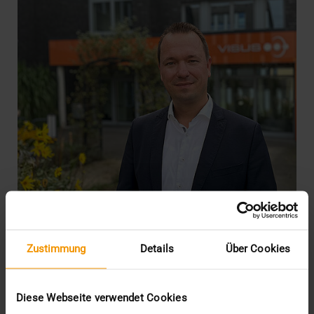
Zustimmung
Details
Über Cookies
INTERN
·
NEWS
·
PRESSE
Geschäftsführerwechsel bei VISUS
Diese Webseite verwendet Cookies