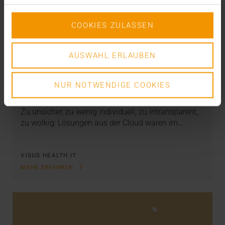
COOKIES ZULASSEN
AUSWAHL ERLAUBEN
STORIES
VISUS Cloud - Next Level
NUR NOTWENDIGE COOKIES
04.05.2023
Zu unsicher, zu wenig individuell, zu intransparent,
zu wolkig: Lösungen aus der Cloud waren im…
VISUS HEALTH IT
MEHR ERFAHREN