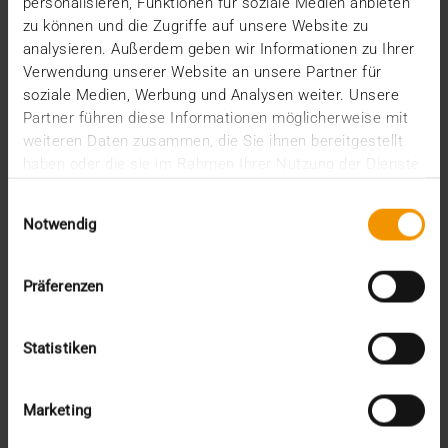
personalisieren, Funktionen für soziale Medien anbieten
Da…
zu können und die Zugriffe auf unsere Website zu
analysieren. Außerdem geben wir Informationen zu Ihrer
Verwendung unserer Website an unsere Partner für
VISUS HEALTH IT
soziale Medien, Werbung und Analysen weiter. Unsere
MEHR ERFAHREN
Partner führen diese Informationen möglicherweise mit
weiteren Daten zusammen, die Sie ihnen bereitgestellt
haben oder die sie im Rahmen Ihrer Nutzung der Dienste
gesammelt haben.
Einwilligungsauswahl
Notwendig
Präferenzen
Statistiken
Marketing