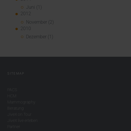
Juni (1)
2012
November (2)
2010
Dezember (1)
SITEMAP
PACS
HCM
Mammography
Beratung
JiveX on Tour
JiveX live erleben
Partner