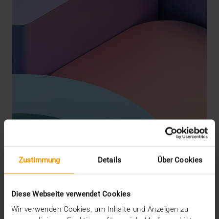
Zustimmung
Details
Über Cookies
STORIES
Die Cloud, dein Freund und Helfer
09.05.2023
Diese Webseite verwendet Cookies
Die Frage, ob Krankenhaus-IT überhaupt in die
Wir verwenden Cookies, um Inhalte und Anzeigen zu
Cloud wechselt, stellt sich heute gar nicht mehr.