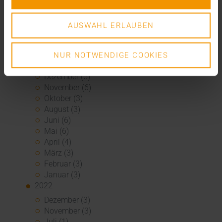
Mai (7)
April (4)
AUSWAHL ERLAUBEN
März (1)
Februar (3)
Januar (4)
NUR NOTWENDIGE COOKIES
2023
Dezember (5)
November (6)
Oktober (3)
August (3)
Juni (6)
Mai (6)
April (4)
März (3)
Februar (3)
Januar (3)
2022
Dezember (3)
November (3)
Juli (1)