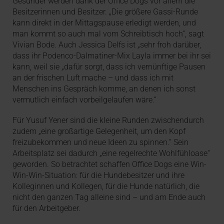
Gesünder werden dank der Office Dogs vor allem die
Besitzerinnen und Besitzer. „Die größere Gassi-Runde
kann direkt in der Mittagspause erledigt werden, und
man kommt so auch mal vom Schreibtisch hoch“, sagt
Vivian Bode. Auch Jessica Delfs ist „sehr froh darüber,
dass ihr Podenco-Dalmatiner-Mix Layla immer bei ihr sei
kann, weil sie „dafür sorgt, dass ich vernünftige Pausen
an der frischen Luft mache – und dass ich mit
Menschen ins Gespräch komme, an denen ich sonst
vermutlich einfach vorbeilgelaufen wäre.“
Für Yusuf Yener sind die kleine Runden zwischendurch
zudem „eine großartige Gelegenheit, um den Kopf
freizubekommen und neue Ideen zu spinnen.“ Sein
Arbeitsplatz sei dadurch „eine regelrechte Wohlfühloase“
geworden. So betrachtet schaffen Office Dogs eine Win-
Win-Win-Situation: für die Hundebesitzer und ihre
Kolleginnen und Kollegen, für die Hunde natürlich, die
nicht den ganzen Tag alleine sind – und am Ende auch
für den Arbeitgeber.