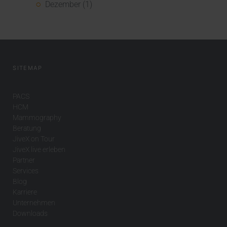
Dezember (1)
SITEMAP
PACS
HCM
Mammography
Beratung
JiveX on Tour
JiveX live erleben
Partner
Services
Blog
Karriere
Unternehmen
Downloads