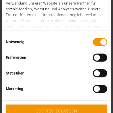
2025
Verwendung unserer Website an unsere Partner für
soziale Medien, Werbung und Analysen weiter. Unsere
Dezember (5)
Partner führen diese Informationen möglicherweise mit
November (3)
weiteren Daten zusammen, die Sie ihnen bereitgestellt
Oktober (2)
September (3)
haben oder die sie im Rahmen Ihrer Nutzung der Dienste
August (3)
gesammelt haben.
Einwilligungsauswahl
Juli (3)
Notwendig
Juni (1)
Mai (2)
April (1)
Präferenzen
März (2)
Februar (4)
Januar (2)
Statistiken
2024
Dezember (1)
Marketing
November (1)
Oktober (3)
August (1)
Juli (3)
COOKIES ZULASSEN
Juni (3)