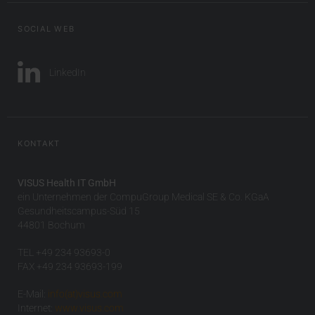
SOCIAL WEB
LinkedIn
KONTAKT
VISUS Health IT GmbH
ein Unternehmen der CompuGroup Medical SE & Co. KGaA
Gesundheitscampus-Süd 15
44801 Bochum
TEL +49 234 93693-0
FAX +49 234 93693-199
E-Mail:
info(at)visus.com
Internet:
www.visus.com