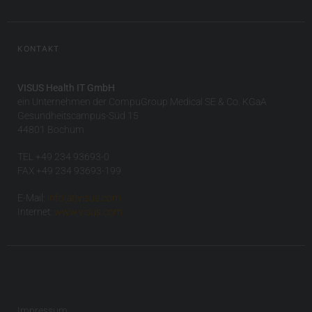
KONTAKT
VISUS Health IT GmbH
ein Unternehmen der CompuGroup Medical SE & Co. KGaA
Gesundheitscampus-Süd 15
44801 Bochum
TEL +49 234 93693-0
FAX +49 234 93693-199
E-Mail:
info(at)visus.com
Internet:
www.visus.com
Impressum