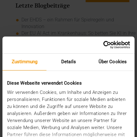
Letzte Blogbeiträge
Der EHDS – ein Rahmen für Spielregeln und
Innovation
Der EU AI Act im Krankenhaus: So betten Sie KI in Ihre
Radiologie ein
Mehrwert durch Synergien
So kommen Dokumente automatisch in die ePA
Ein Dutzend Gütesiegel
Zustimmung
Details
Über Cookies
Kategorien
Diese Webseite verwendet Cookies
CSR
Wir verwenden Cookies, um Inhalte und Anzeigen zu
Events
personalisieren, Funktionen für soziale Medien anbieten
Intern
zu können und die Zugriffe auf unsere Website zu
Kolumne
News
analysieren. Außerdem geben wir Informationen zu Ihrer
Overview
Verwendung unserer Website an unsere Partner für
Presse
soziale Medien, Werbung und Analysen weiter. Unsere
Report
Partner führen diese Informationen möglicherweise mit