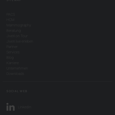
PACS
HCM
Mammography
Beratung
JiveX on Tour
JiveX live erleben
Partner
Services
Blog
Karriere
Unternehmen
Downloads
SOCIAL WEB
LinkedIn