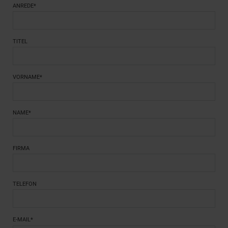
ANREDE*
TITEL
VORNAME*
NAME*
FIRMA
TELEFON
E-MAIL*