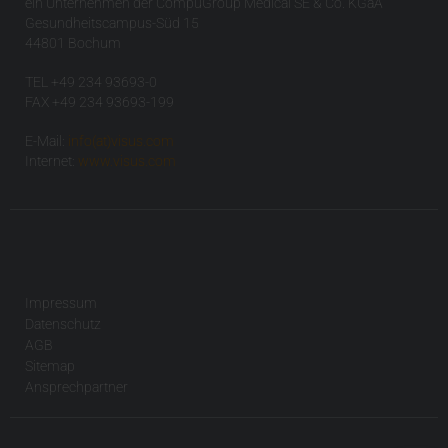
ein Unternehmen der CompuGroup Medical SE & Co. KGaA
Gesundheitscampus-Süd 15
44801 Bochum
TEL +49 234 93693-0
FAX +49 234 93693-199
E-Mail:
info(at)visus.com
Internet:
www.visus.com
Impressum
Datenschutz
AGB
Sitemap
Ansprechpartner