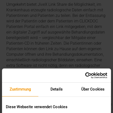
Umgekehrt bietet JiveX Link Share die Möglichkeit, im
Krankenhaus erzeugte radiologische Daten einfach mit
Patientinnen und Patienten zu teilen. Bei der Entlassung
wird der Patientin oder dem Patienten im CLICKDOC
Patienten Portal einfach ein Link mitgegeben, mit dem
ein digitaler Zugriff auf ausgewählte Behandlungsdaten
bereitgestellt wird – vergleichbar der Mitgabe einer
Patienten-CD in früheren Zeiten. Die Patientinnen oder
Patienten können den Link zu Hause auf dem eigenen
Computer öffnen und ihre Behandlungsdokumentation,
einschließlich radiologischer Bilddaten, einsehen. Eine
extra Software ist nicht nötig, denn ein radiologischer
Bildbetrachter öffnet sich automatisch im Browser mit.
Letzte Blogbeiträge
Zustimmung
Details
Über Cookies
Der EHDS – ein Rahmen für Spielregeln und
Innovation
Der EU AI Act im Krankenhaus: So betten Sie KI in Ihre
Diese Webseite verwendet Cookies
Radiologie ein