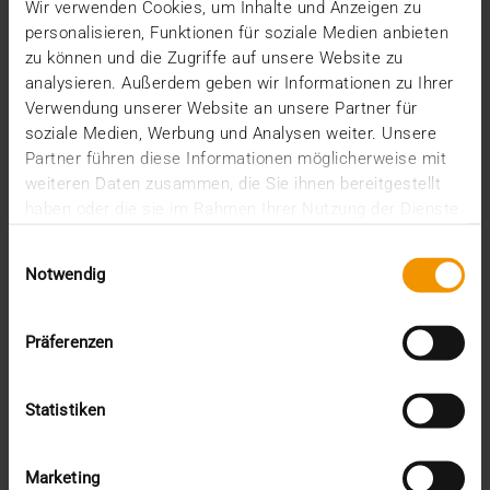
Wir verwenden Cookies, um Inhalte und Anzeigen zu
Mehrwert durch Synergien
personalisieren, Funktionen für soziale Medien anbieten
So kommen Dokumente automatisch in die ePA
Ein Dutzend Gütesiegel
zu können und die Zugriffe auf unsere Website zu
analysieren. Außerdem geben wir Informationen zu Ihrer
Kategorien
Verwendung unserer Website an unsere Partner für
soziale Medien, Werbung und Analysen weiter. Unsere
CSR
Partner führen diese Informationen möglicherweise mit
Events
weiteren Daten zusammen, die Sie ihnen bereitgestellt
Intern
haben oder die sie im Rahmen Ihrer Nutzung der Dienste
Kolumne
gesammelt haben.
News
Einwilligungsauswahl
Overview
Notwendig
Presse
Report
Präferenzen
Standard Echo
Stories
Vernetzung
Statistiken
Archiv
Marketing