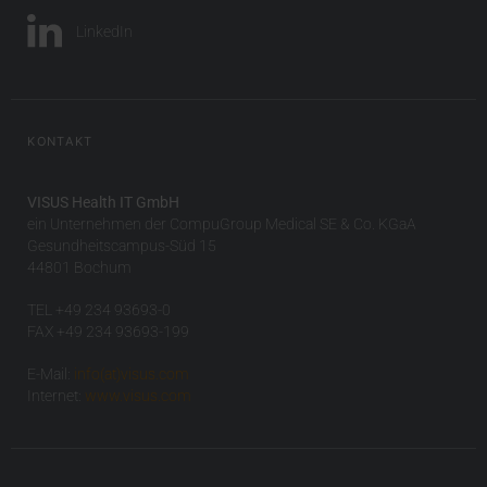
LinkedIn
KONTAKT
VISUS Health IT GmbH
ein Unternehmen der CompuGroup Medical SE & Co. KGaA
Gesundheitscampus-Süd 15
44801 Bochum
TEL +49 234 93693-0
FAX +49 234 93693-199
E-Mail:
info(at)visus.com
Internet:
www.visus.com