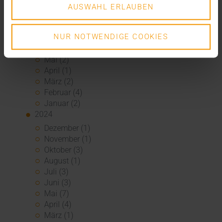
Oktober (2)
AUSWAHL ERLAUBEN
September (3)
August (3)
NUR NOTWENDIGE COOKIES
Juli (3)
Juni (1)
Mai (2)
April (1)
März (2)
Februar (4)
Januar (2)
2024
Dezember (1)
November (1)
Oktober (3)
August (1)
Juli (3)
Juni (3)
Mai (7)
April (4)
März (1)