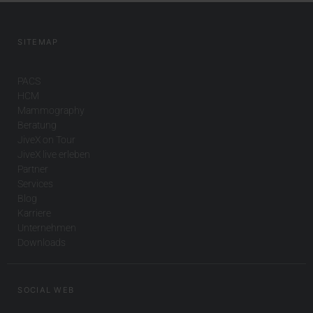
SITEMAP
PACS
HCM
Mammography
Beratung
JiveX on Tour
JiveX live erleben
Partner
Services
Blog
Karriere
Unternehmen
Downloads
SOCIAL WEB