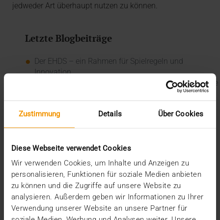
jedweder Art überhaupt nutzen zu können.
Letzte Blogbeiträge
Der EHDS – ein Rahmen für Spielregeln und
Innovation
Der EU AI Act im Krankenhaus: So betten Sie KI in Ihre
Radiologie ein
Mehrwert durch Synergien
Zustimmung
Details
Über Cookies
So kommen Dokumente automatisch in die ePA
Ein Dutzend Gütesiegel
Kategorien
Diese Webseite verwendet Cookies
Wir verwenden Cookies, um Inhalte und Anzeigen zu
CSR
personalisieren, Funktionen für soziale Medien anbieten
Events
zu können und die Zugriffe auf unsere Website zu
Intern
analysieren. Außerdem geben wir Informationen zu Ihrer
Kolumne
Verwendung unserer Website an unsere Partner für
News
soziale Medien, Werbung und Analysen weiter. Unsere