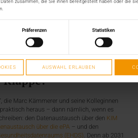
 Daten zusammen, die Sie ihnen bereitgestellt haben oder die s
st, und der Anbieter des DLX-Links. „Um ihr
n.
n wir eine automatisierte Kommunikation
mmerer.
Präferenzen
Statistiken
stimmen, arbeitet der von ihm geleitete
 Radiologie (NAR) an der Erweiterung der
uerungen werden die Norm insbesondere um
rbare Nutzung von DLX ergänzen.
OKIES
AUSWAHL ERLAUBEN
C
r Klappe?
eife“, die Marc Kämmerer und seine Kolleginnen
 praktisch heraus – dann nämlich, wenn es
eschreiben: den Datenaustausch über den
KIM
enaustausch über die ePA
– und den
Gesundheitsdatenraums (EHDS)
. Denn ab 2031