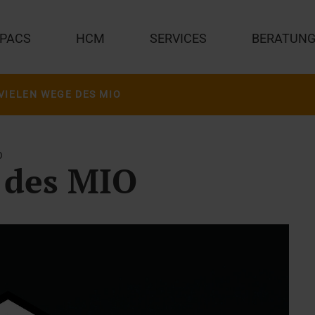
PACS
HCM
SERVICES
BERATUN
 VIELEN WEGE DES MIO
O
 des MIO