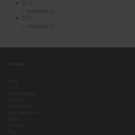
2012
November (2)
2010
Dezember (1)
SITEMAP
PACS
HCM
Mammography
Beratung
JiveX on Tour
JiveX live erleben
Partner
Services
Blog