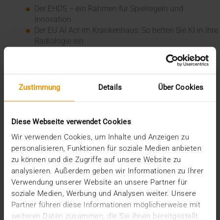
Der EHDS – ein Rahmen für Spielregeln und
Innovation
Der EU AI Act im Krankenhaus: So betten Sie KI in Ihre
Radiologie ein
Mehrwert durch Synergien
So kommen Dokumente automatisch in die ePA
Ein Dutzend Gütesiegel
Zustimmung
Details
Über Cookies
Kategorien
CSR
Diese Webseite verwendet Cookies
Events
Wir verwenden Cookies, um Inhalte und Anzeigen zu
Intern
personalisieren, Funktionen für soziale Medien anbieten
Kolumne
News
zu können und die Zugriffe auf unsere Website zu
Overview
analysieren. Außerdem geben wir Informationen zu Ihrer
Presse
Verwendung unserer Website an unsere Partner für
Report
soziale Medien, Werbung und Analysen weiter. Unsere
Standard Echo
Partner führen diese Informationen möglicherweise mit
Stories
weiteren Daten zusammen, die Sie ihnen bereitgestellt