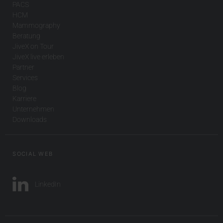
PACS
HCM
Mammography
Beratung
JiveX on Tour
JiveX live erleben
Partner
Services
Blog
Karriere
Unternehmen
Downloads
SOCIAL WEB
LinkedIn