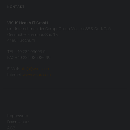
KONTAKT
VISUS Health IT GmbH
ein Unternehmen der CompuGroup Medical SE & Co. KGaA
Gesundheitscampus-Süd 15
44801 Bochum
TEL +49 234 93693-0
FAX +49 234 93693-199
E-Mail:
info(at)visus.com
Internet:
www.visus.com
Impressum
Datenschutz
AGB