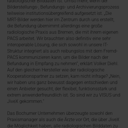
radiologischer Bilddaten ist. Umso mehr, wenn der
Bilderstellungs-, Befundungs- und Archivierungsprozess
teilweise institutionsübergreifend aufgesetzt ist. „Die
MRT-Bilder werden hier im Zentrum durch uns erstellt,
die Befundung übernimmt allerdings eine große
radiologische Praxis aus Bremen, die mit ihrem eigenen
PACS arbeitet. Wir brauchten also definitiv eine sehr
interoperable Lösung, die sich sowohl in unsere IT-
Struktur integriert als auch reibungslos mit dem Fremd-
PACS kommunizieren kann, um die Bilder nach der
Befundung in Empfang zu nehmen“, erklärt Volker Diehl.
Auf den gleichen Hersteller wie der radiologische
Kooperationspartner zu setzen, kam nicht infrage? „Nein,
wir haben uns ganz bewusst dagegen entschieden und
einen Anbieter gesucht, der flexibel, funktionsstark und
extrem anwenderfreundlich ist. So sind wir zu VISUS und
JiveX gekommen.“
Das Bochumer Unternehmen überzeugte sowohl den
Praxismanager als auch die Ärzte vor Ort, die über JiveX
die Möglichkeit haben, alle radiologischen Bilddaten zu