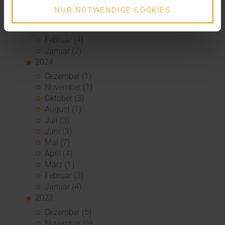
Mai (2)
NUR NOTWENDIGE COOKIES
April (1)
März (2)
Februar (4)
Januar (2)
2024
Dezember (1)
November (1)
Oktober (3)
August (1)
Juli (3)
Juni (3)
Mai (7)
April (4)
März (1)
Februar (3)
Januar (4)
2023
Dezember (5)
November (6)