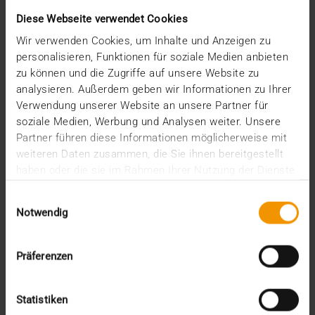
Mai (2)
Diese Webseite verwendet Cookies
April (1)
Wir verwenden Cookies, um Inhalte und Anzeigen zu
März (2)
personalisieren, Funktionen für soziale Medien anbieten
Februar (4)
zu können und die Zugriffe auf unsere Website zu
Januar (2)
analysieren. Außerdem geben wir Informationen zu Ihrer
2024
Verwendung unserer Website an unsere Partner für
Dezember (1)
soziale Medien, Werbung und Analysen weiter. Unsere
November (1)
Partner führen diese Informationen möglicherweise mit
Oktober (3)
weiteren Daten zusammen, die Sie ihnen bereitgestellt
August (1)
haben oder die sie im Rahmen Ihrer Nutzung der Dienste
Juli (3)
gesammelt haben.
Juni (3)
Einwilligungsauswahl
Mai (7)
Notwendig
April (4)
März (1)
Februar (3)
Präferenzen
Januar (4)
2023
Statistiken
Dezember (5)