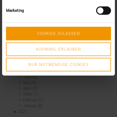
November (6)
Oktober (3)
Marketing
August (3)
Juni (6)
Mai (6)
April (4)
COOKIES ZULASSEN
März (3)
Februar (3)
Januar (3)
AUSWAHL ERLAUBEN
2022
Dezember (3)
NUR NOTWENDIGE COOKIES
November (3)
Juli (1)
Juni (8)
Mai (9)
April (3)
März (1)
Februar (1)
Januar (4)
2021