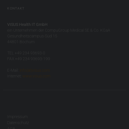
KONTAKT
VISUS Health IT GmbH
ein Unternehmen der CompuGroup Medical SE & Co. KGaA
Gesundheitscampus-Süd 15
44801 Bochum
TEL +49 234 93693-0
FAX +49 234 93693-199
E-Mail:
info(at)visus.com
Internet:
www.visus.com
Impressum
Datenschutz
AGB