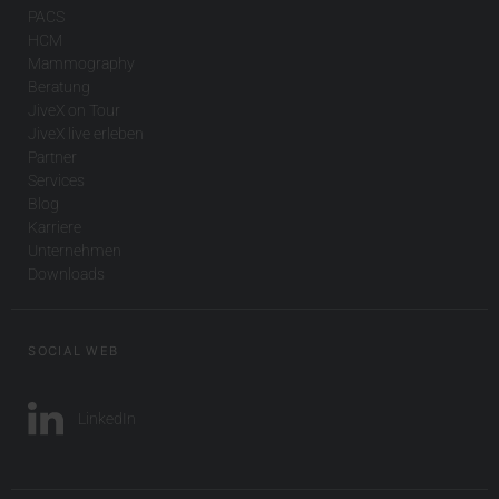
PACS
HCM
Mammography
Beratung
JiveX on Tour
JiveX live erleben
Partner
Services
Blog
Karriere
Unternehmen
Downloads
SOCIAL WEB
LinkedIn