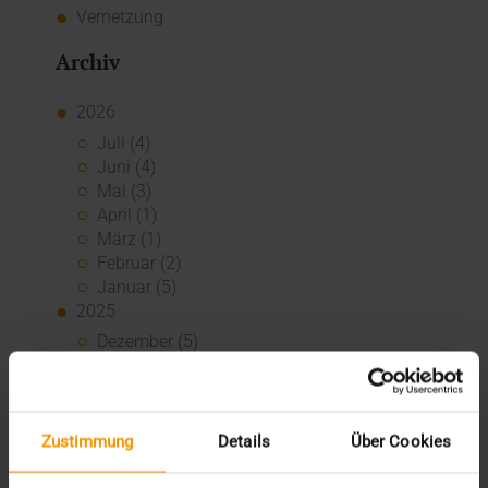
Vernetzung
Archiv
2026
Juli (4)
Juni (4)
Mai (3)
April (1)
März (1)
Februar (2)
Januar (5)
2025
Dezember (5)
November (3)
Oktober (2)
September (3)
August (3)
Zustimmung
Details
Über Cookies
Juli (3)
Juni (1)