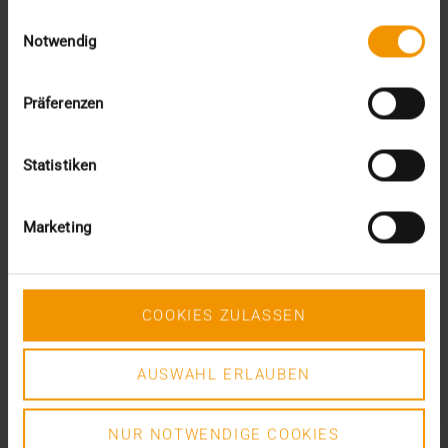
gesammelt haben.
Februar (4)
Einwilligungsauswahl
Januar (2)
Notwendig
2024
Dezember (1)
Präferenzen
November (1)
Oktober (3)
August (1)
Statistiken
Juli (3)
Juni (3)
Mai (7)
Marketing
April (4)
März (1)
Februar (3)
Januar (4)
COOKIES ZULASSEN
2023
Dezember (5)
November (6)
AUSWAHL ERLAUBEN
Oktober (3)
August (3)
NUR NOTWENDIGE COOKIES
Juni (6)