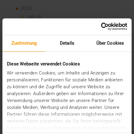
2026
Juli (4)
Juni (4)
Mai (3)
April (1)
März (1)
Zustimmung
Details
Über Cookies
Februar (2)
Januar (5)
2025
Diese Webseite verwendet Cookies
Dezember (5)
Wir verwenden Cookies, um Inhalte und Anzeigen zu
November (3)
personalisieren, Funktionen für soziale Medien anbieten
Oktober (2)
zu können und die Zugriffe auf unsere Website zu
September (3)
analysieren. Außerdem geben wir Informationen zu Ihrer
August (3)
Verwendung unserer Website an unsere Partner für
Juli (3)
soziale Medien, Werbung und Analysen weiter. Unsere
Juni (1)
Partner führen diese Informationen möglicherweise mit
Mai (2)
weiteren Daten zusammen, die Sie ihnen bereitgestellt
April (1)
haben oder die sie im Rahmen Ihrer Nutzung der Dienste
März (2)