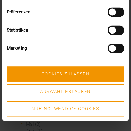
Präferenzen
CSR
Events
Intern
Statistiken
Kolumne
News
Overview
Marketing
Presse
Report
Standard Echo
Stories
COOKIES ZULASSEN
Vernetzung
Archiv
AUSWAHL ERLAUBEN
2026
NUR NOTWENDIGE COOKIES
Juli (4)
Juni (4)
Mai (3)
April (1)