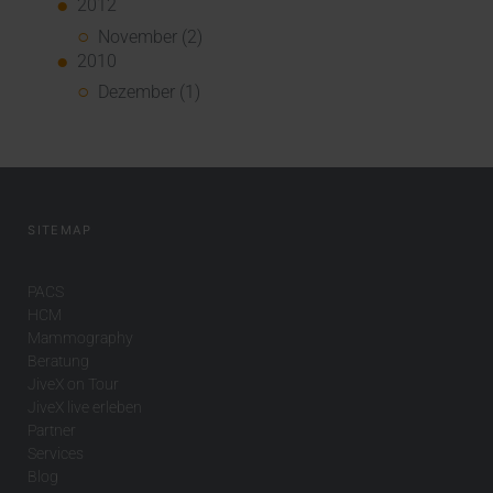
2012
November (2)
2010
Dezember (1)
SITEMAP
PACS
HCM
Mammography
Beratung
JiveX on Tour
JiveX live erleben
Partner
Services
Blog