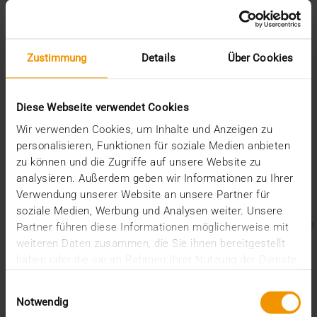
Auftrags der gematik. Gesundheitseinrichtungen
könnten einen großen Beitrag leisten, indem sie ihre
Formulare veröffentlichen und damit anderen
Einrichtungen die Chance geben, Strukturen zu
Zustimmung
Details
Über Cookies
adaptieren. Darüber könnte eine sinnvolle Diskussion für
eine landesweite Vereinheitlichung entstehen. Wer sich
dafür interessiert, findet
weitere Informationen im
MDM-
Diese Webseite verwendet Cookies
Portal, Europas größter Sammlung von medizinischen
Wir verwenden Cookies, um Inhalte und Anzeigen zu
Formularen
.
personalisieren, Funktionen für soziale Medien anbieten
Letzte Blogbeiträge
zu können und die Zugriffe auf unsere Website zu
analysieren. Außerdem geben wir Informationen zu Ihrer
Der EHDS – ein Rahmen für Spielregeln und
Verwendung unserer Website an unsere Partner für
Innovation
soziale Medien, Werbung und Analysen weiter. Unsere
Der EU AI Act im Krankenhaus: So betten Sie KI in Ihre
Partner führen diese Informationen möglicherweise mit
Radiologie ein
weiteren Daten zusammen, die Sie ihnen bereitgestellt
Mehrwert durch Synergien
haben oder die sie im Rahmen Ihrer Nutzung der Dienste
So kommen Dokumente automatisch in die ePA
gesammelt haben.
Ein Dutzend Gütesiegel
Einwilligungsauswahl
Notwendig
Kategorien