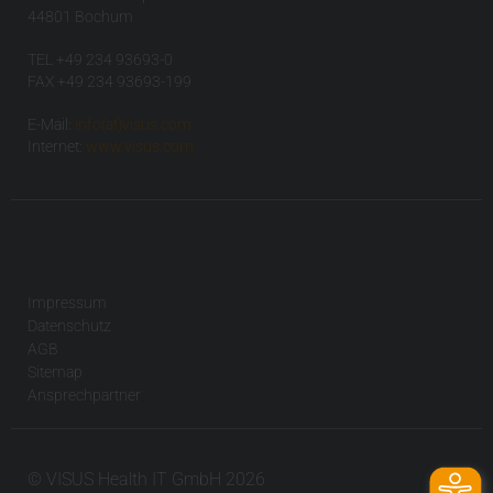
44801 Bochum
TEL +49 234 93693-0
FAX +49 234 93693-199
E-Mail:
info(at)visus.com
Internet:
www.visus.com
Impressum
Datenschutz
AGB
Sitemap
Ansprechpartner
© VISUS Health IT GmbH 2026