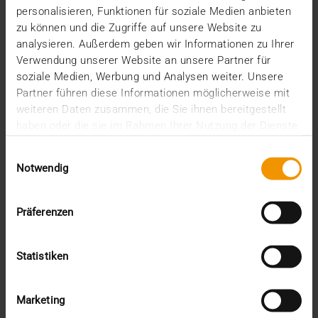
personalisieren, Funktionen für soziale Medien anbieten
JiveX Enterprise PACS ist 2024 mit der Verleihung
zu können und die Zugriffe auf unsere Website zu
des KLAS Awards wieder zum besten PACS seiner…
analysieren. Außerdem geben wir Informationen zu Ihrer
Verwendung unserer Website an unsere Partner für
soziale Medien, Werbung und Analysen weiter. Unsere
VISUS HEALTH IT
Partner führen diese Informationen möglicherweise mit
MEHR ERFAHREN
weiteren Daten zusammen, die Sie ihnen bereitgestellt
haben oder die sie im Rahmen Ihrer Nutzung der Dienste
gesammelt haben.
Einwilligungsauswahl
Notwendig
Präferenzen
Statistiken
Marketing