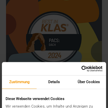
Zustimmung
Details
Über Cookies
NEWS
Best in KLAS: Gemeinsam zum Erfolg
Diese Webseite verwendet Cookies
08.02.2024
Wir verwenden Cookies, um Inhalte und Anzeigen zu