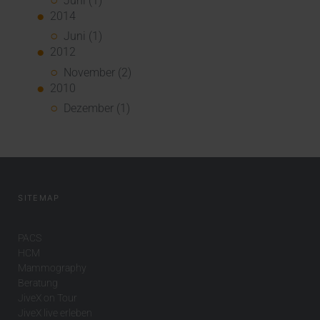
Juni (1)
2014
Juni (1)
2012
November (2)
2010
Dezember (1)
SITEMAP
PACS
HCM
Mammography
Beratung
JiveX on Tour
JiveX live erleben