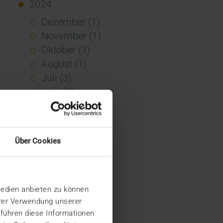
2024
Dezember (1)
November (1)
Oktober (3)
August (1)
Juli (3)
Juni (3)
Mai (7)
April (4)
März (1)
Über Cookies
Februar (3)
Januar (4)
2023
Medien anbieten zu können
Dezember (5)
hrer Verwendung unserer
November (6)
 führen diese Informationen
Oktober (3)