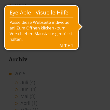
News
Overview
Presse
Report
Standard Echo
Stories
Vernetzung
Archiv
2026
Juli (4)
Juni (4)
Mai (3)
April (1)
März (1)