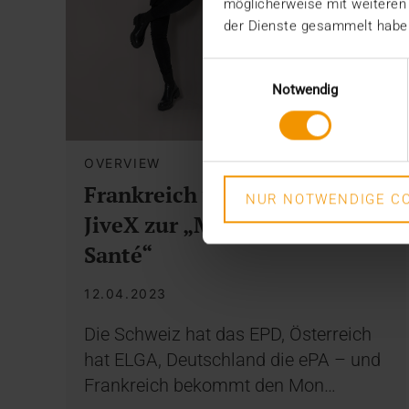
möglicherweise mit weiteren
der Dienste gesammelt habe
Einwilligungsauswahl
Notwendig
OVERVIEW
Frankreich vernetzt: Mit
NUR NOTWENDIGE CO
JiveX zur „Mon Espace
Santé“
12.04.2023
Die Schweiz hat das EPD, Österreich
hat ELGA, Deutschland die ePA – und
Frankreich bekommt den Mon…