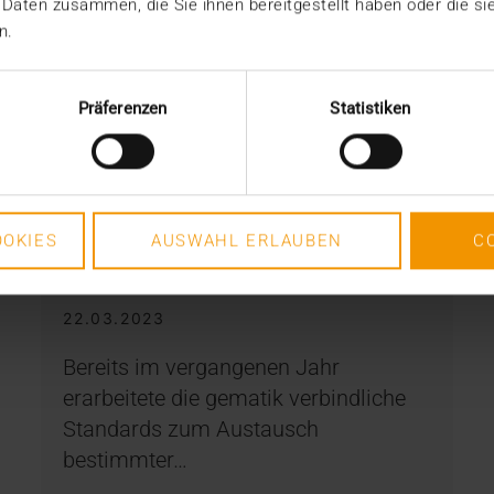
 Daten zusammen, die Sie ihnen bereitgestellt haben oder die s
n.
Präferenzen
Statistiken
STANDARD ECHO
Standards für
OKIES
AUSWAHL ERLAUBEN
C
Archivsysteme: ISiK? Easy!
22.03.2023
Bereits im vergangenen Jahr
erarbeitete die gematik verbindliche
Standards zum Austausch
bestimmter…