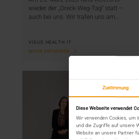
wieder der „Dreck-Weg-Tag“ statt –
auch bei uns. Wir trafen uns am…
VISUS HEALTH IT
MEHR ERFAHREN
Zustimmung
Diese Webseite verwendet C
Wir verwenden Cookies, um In
und die Zugriffe auf unsere
Website an unsere Partner fü