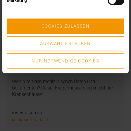
Marketing
COOKIES ZULASSEN
AUSWAHL ERLAUBEN
REPORT
Archivlösung in Rehazentren: Das HCM
als KIS-Kompagnon
NUR NOTWENDIGE COOKIES
15.04.2021
Wohin mit den medizinischen Daten und
Dokumenten? Dieser Frage müssen sich nicht nur
Krankenhäuser,…
VISUS HEALTH IT
MEHR ERFAHREN