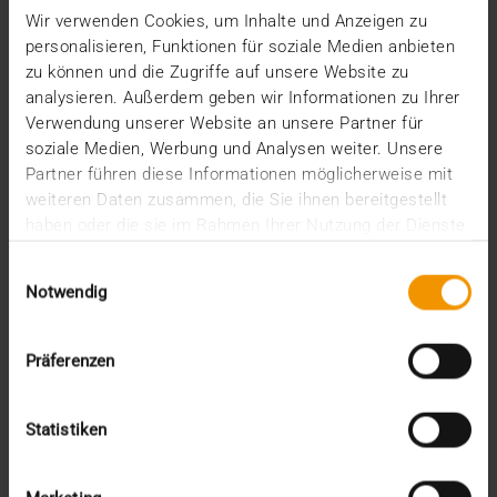
Wir verwenden Cookies, um Inhalte und Anzeigen zu
In der Bundesliga läuft es für Werder Bremen aktuell
personalisieren, Funktionen für soziale Medien anbieten
deutlich besser als in der Saison zuvor. Und…
zu können und die Zugriffe auf unsere Website zu
analysieren. Außerdem geben wir Informationen zu Ihrer
Verwendung unserer Website an unsere Partner für
VISUS HEALTH IT
soziale Medien, Werbung und Analysen weiter. Unsere
MEHR ERFAHREN
Partner führen diese Informationen möglicherweise mit
weiteren Daten zusammen, die Sie ihnen bereitgestellt
haben oder die sie im Rahmen Ihrer Nutzung der Dienste
gesammelt haben.
Einwilligungsauswahl
Notwendig
Präferenzen
Statistiken