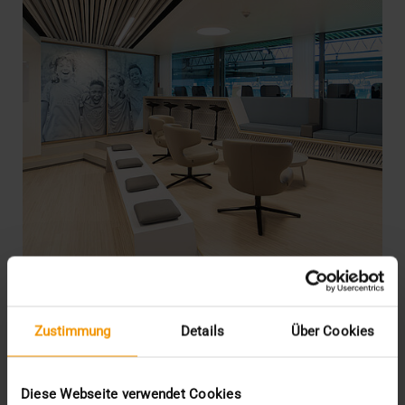
REPORT
Zustimmung
Details
Über Cookies
JiveX in der Sportmedizin: Das
Profikicker-PACS
Diese Webseite verwendet Cookies
15.04.2021