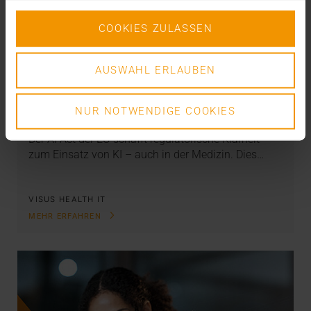
COOKIES ZULASSEN
AUSWAHL ERLAUBEN
OVERVIEW
Der EU AI Act und seine Folgen
NUR NOTWENDIGE COOKIES
04.02.2025
Der AI Act der EU schafft regulatorische Klarheit
zum Einsatz von KI – auch in der Medizin. Dies…
VISUS HEALTH IT
MEHR ERFAHREN