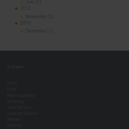
Juni (1)
2012
November (2)
2010
Dezember (1)
SITEMAP
PACS
HCM
Mammography
Beratung
JiveX on Tour
JiveX live erleben
Partner
Services