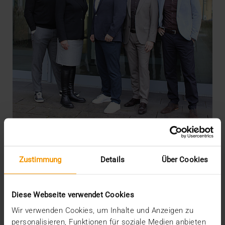
NEWS
·
PRESSE
Kooperation für den radiologischen
Zustimmung
Details
Über Cookies
Workflow
06.02.2025
Diese Webseite verwendet Cookies
Mit der Integration der easys2PACS von
Wir verwenden Cookies, um Inhalte und Anzeigen zu
easyRadiology können Fremduntersuchungen mit
personalisieren, Funktionen für soziale Medien anbieten
QR Codes smart…