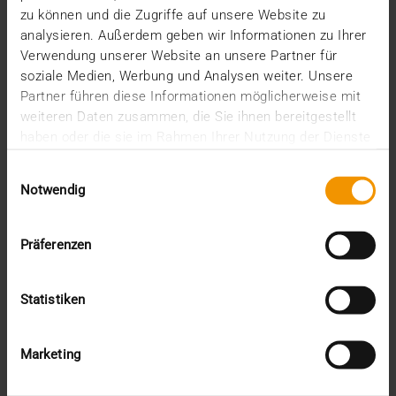
zu können und die Zugriffe auf unsere Website zu
analysieren. Außerdem geben wir Informationen zu Ihrer
Verwendung unserer Website an unsere Partner für
VISUS HEALTH IT
soziale Medien, Werbung und Analysen weiter. Unsere
MEHR ERFAHREN
Partner führen diese Informationen möglicherweise mit
weiteren Daten zusammen, die Sie ihnen bereitgestellt
haben oder die sie im Rahmen Ihrer Nutzung der Dienste
gesammelt haben.
Einwilligungsauswahl
Notwendig
Präferenzen
Statistiken
Marketing