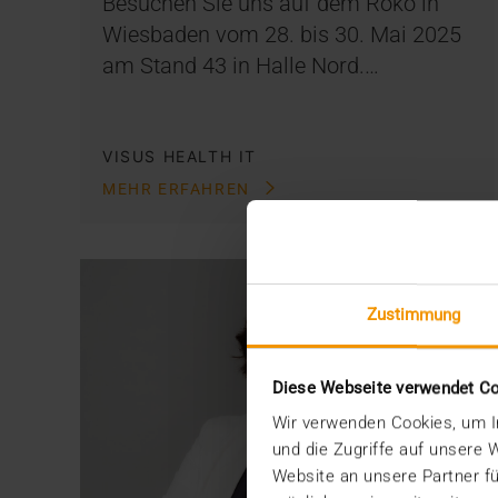
Besuchen Sie uns auf dem Röko in
Wiesbaden vom 28. bis 30. Mai 2025
am Stand 43 in Halle Nord.…
VISUS HEALTH IT
MEHR ERFAHREN
Zustimmung
Diese Webseite verwendet C
Wir verwenden Cookies, um In
und die Zugriffe auf unsere
Website an unsere Partner fü