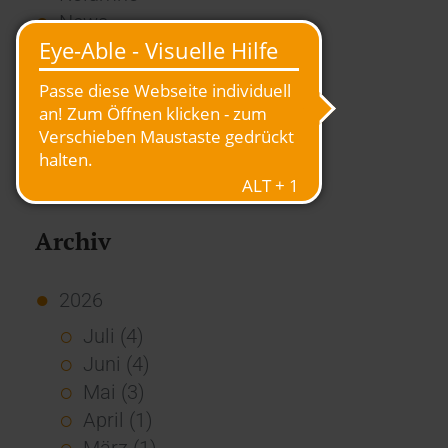
News
Overview
Presse
Report
Standard Echo
Stories
Vernetzung
Archiv
2026
Juli (4)
Juni (4)
Mai (3)
April (1)
März (1)