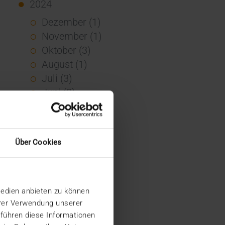
2024
Dezember (1)
November (1)
Oktober (3)
August (1)
Juli (3)
Juni (3)
Mai (7)
April (4)
März (1)
Über Cookies
Februar (3)
Januar (4)
2023
Medien anbieten zu können
Dezember (5)
hrer Verwendung unserer
November (6)
 führen diese Informationen
Oktober (3)