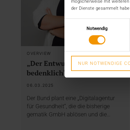
möglicherweise mit weiteren
der Dienste gesammelt habe
Einwilligungsauswahl
Notwendig
OVERVIEW
„Der Entwurf ist höchst
NUR NOTWENDIGE CO
bedenklich“
06.03.2025
Der Bund plant eine „Digitalagentur
für Gesundheit“, die die bisherige
gematik GmbH ablösen und die…