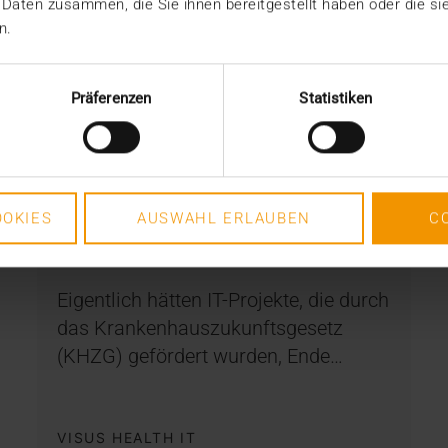
 Daten zusammen, die Sie ihnen bereitgestellt haben oder die s
n.
Präferenzen
Statistiken
OVERVIEW
Krankenhauszukunftsgesetz:
und jetzt?
OKIES
AUSWAHL ERLAUBEN
C
15.05.2024
Eigentlich hätten IT-Projekte, die durch
das Krankenhauszukunftsgesetz
(KHZG) gefördert wurden, Ende…
VISUS HEALTH IT