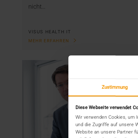
nicht…
VISUS HEALTH IT
MEHR ERFAHREN
Zustimmung
Diese Webseite verwendet C
Wir verwenden Cookies, um In
und die Zugriffe auf unsere
Website an unsere Partner fü