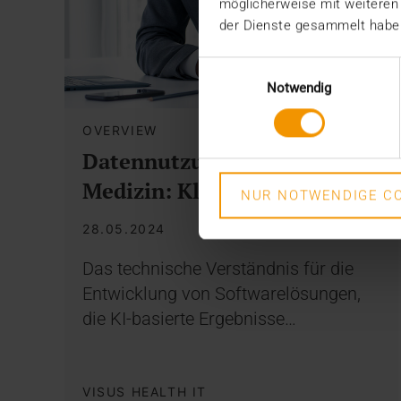
möglicherweise mit weiteren
der Dienste gesammelt habe
Einwilligungsauswahl
Notwendig
OVERVIEW
Datennutzung in der
Medizin: Klüger mit KI
NUR NOTWENDIGE CO
28.05.2024
Das technische Verständnis für die
Entwicklung von Softwarelösungen,
die KI-basierte Ergebnisse…
VISUS HEALTH IT