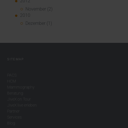
2012
November (2)
2010
Dezember (1)
SITEMAP
PACS
HCM
Mammography
Beratung
JiveX on Tour
JiveX live erleben
Partner
Services
Blog