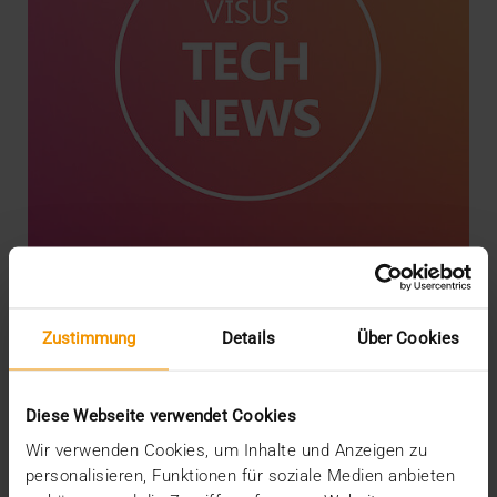
NEWS
·
INTERN
Erhöhte Sicherheit bei LDAP-
Zustimmung
Details
Über Cookies
Anbindungen
03.03.2020
Diese Webseite verwendet Cookies
Die Firma Microsoft plant, im Rahmen von
Wir verwenden Cookies, um Inhalte und Anzeigen zu
Windows-Updates die Sicherheit bei LDAP-
personalisieren, Funktionen für soziale Medien anbieten
Anbindungen sowie…