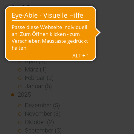
Archiv
2026
Juli (4)
Juni (4)
Mai (3)
April (1)
März (1)
Februar (2)
Januar (5)
2025
Dezember (5)
November (3)
Oktober (2)
September (3)