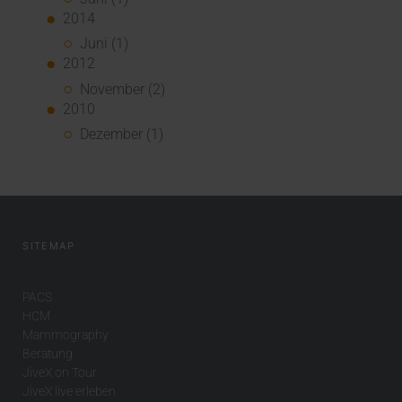
2014
Juni (1)
2012
November (2)
2010
Dezember (1)
SITEMAP
PACS
HCM
Mammography
Beratung
JiveX on Tour
JiveX live erleben