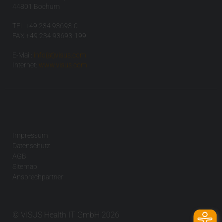
44801 Bochum
TEL +49 234 93693-0
FAX +49 234 93693-199
E-Mail:
info(at)visus.com
Internet:
www.visus.com
Impressum
Datenschutz
AGB
Sitemap
Ansprechpartner
© VISUS Health IT GmbH 2026