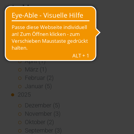
Archiv
2026
Juli (4)
Juni (4)
Mai (3)
April (1)
März (1)
Februar (2)
Januar (5)
2025
Dezember (5)
November (3)
Oktober (2)
September (3)