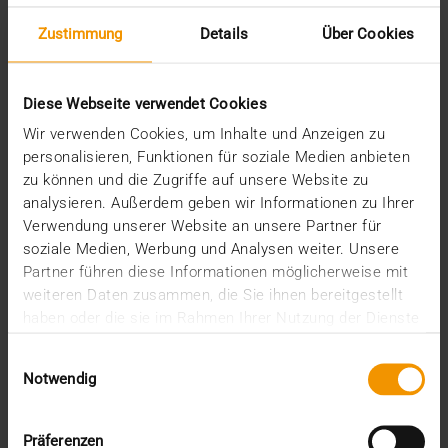
„Die Gesundheit aller liegt uns am Herzen“
Amelie Holstein
Zustimmung
Details
Über Cookies
CSR-Managerin
Diese Webseite verwendet Cookies
Wir verwenden Cookies, um Inhalte und Anzeigen zu
Das CSR-Kompetenzzentrum Ruhr ist ein Projekt des
personalisieren, Funktionen für soziale Medien anbieten
Ministeriums für Wirtschaft, Innovation, Digitalisierung
zu können und die Zugriffe auf unsere Website zu
und Energie des Landes NRW und wird aus Mitteln des
analysieren. Außerdem geben wir Informationen zu Ihrer
Europäischen Fonds für regionale Entwicklung gefördert
Verwendung unserer Website an unsere Partner für
(EFRE). Zur Umsetzung des Projekts bis Ende 2020
soziale Medien, Werbung und Analysen weiter. Unsere
haben sich die Wirtschaftsförderung Dortmund, die
Partner führen diese Informationen möglicherweise mit
Wirschaftsförderungsagentur Ennepe-Ruhr, das Centrum
weiteren Daten zusammen, die Sie ihnen bereitgestellt
für bürgerschaftliches Engagement (CBE) in Mülheim,
haben oder die sie im Rahmen Ihrer Nutzung der Dienste
das bundesweite UPJ-Netzwerk für Corparate
gesammelt haben.
Citizenship und CSR (Berlin) zu einem Projektverbund
Einwilligungsauswahl
zusammengeschlossen.
Notwendig
Präferenzen