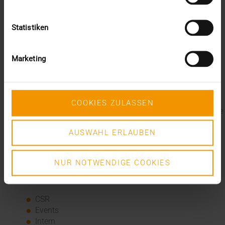
Weitere Informationen:
www.csr-ruhr.de
Statistiken
www.en-agentur.de
www.upj.de
Marketing
Letzte Blogbeiträge
Der EHDS – ein Rahmen für Spielregeln und
Innovation
COOKIES ZULASSEN
Der EU AI Act im Krankenhaus: So betten Sie KI in Ihre
Radiologie ein
Mehrwert durch Synergien
AUSWAHL ERLAUBEN
So kommen Dokumente automatisch in die ePA
Ein Dutzend Gütesiegel
NUR NOTWENDIGE COOKIES
Kategorien
CSR
Events
Intern