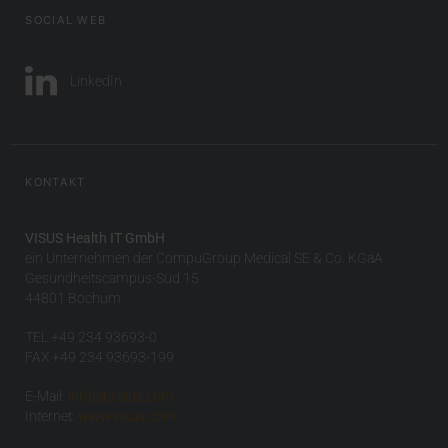
SOCIAL WEB
LinkedIn
KONTAKT
VISUS Health IT GmbH
ein Unternehmen der CompuGroup Medical SE & Co. KGaA
Gesundheitscampus-Süd 15
44801 Bochum
TEL +49 234 93693-0
FAX +49 234 93693-199
E-Mail:
info(at)visus.com
Internet:
www.visus.com