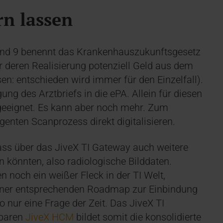
rn lassen
tand 9 benennt das Krankenhauszukunftsgesetz
r deren Realisierung potenziell Geld aus dem
sen: entschieden wird immer für den Einzelfall).
ung des Arztbriefs in die ePA. Allein für diesen
geeignet. Es kann aber noch mehr. Zum
genten Scanprozess direkt digitalisieren.
ass über das JiveX TI Gateway auch weitere
 könnten, also radiologische Bilddaten.
 noch ein weißer Fleck in der TI Welt,
n einer entsprechenden Roadmap zur Einbindung
lso nur eine Frage der Zeit. Das JiveX TI
rbaren
JiveX HCM
bildet somit die konsolidierte