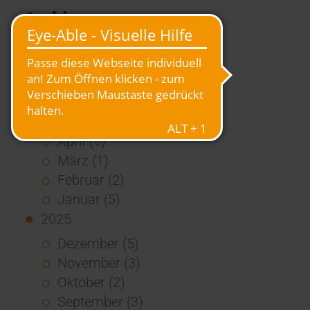
Archiv
2026
Juli (4)
Juni (4)
Mai (3)
April (1)
März (1)
Februar (2)
Januar (5)
2025
Dezember (5)
November (3)
Oktober (2)
September (3)