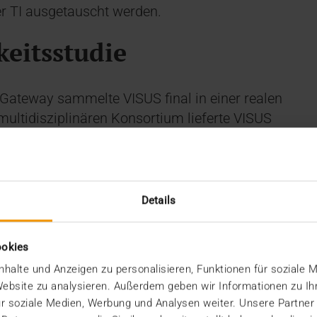
der TI ausgetauscht werden.
eitsstudie
Gateway sammelte VISUS final in einer realen
ultidisziplinären Konsortium lieferte VISUS
s GmbH die Komponenten zum Zugriff auf die
 Zugang zur Interaktion mit elektronischen
ringer. Die Techniker Krankenkasse fungierte
Sana IT Services GmbH und das Sana Klinikum
Details
ungserbringer den Datenverkehr.
ookies
e zur Anbindung an die ePA
halte und Anzeigen zu personalisieren, Funktionen für soziale 
 Website zu analysieren. Außerdem geben wir Informationen zu I
r soziale Medien, Werbung und Analysen weiter. Unsere Partner