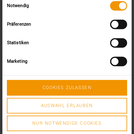
2024
Notwendig
Dezember (1)
November (1)
Präferenzen
Oktober (3)
August (1)
Juli (3)
Statistiken
Juni (3)
Mai (7)
April (4)
Marketing
März (1)
Februar (3)
Januar (4)
2023
COOKIES ZULASSEN
Dezember (5)
November (6)
AUSWAHL ERLAUBEN
Oktober (3)
August (3)
Juni (6)
NUR NOTWENDIGE COOKIES
Mai (6)
April (4)