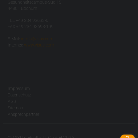
Gesundheitscampus-Süd 15
44801 Bochum
TEL +49 234 93693-0
FAX +49 234 93693-199
E-Mail:
info(at)visus.com
Internet:
www.visus.com
Impressum
Datenschutz
AGB
Sitemap
Ansprechpartner
© VISUS Health IT GmbH 2026