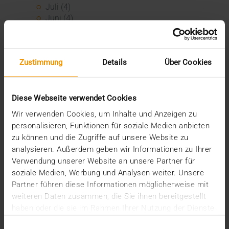
Juli (4)
Juni (4)
Mai (3)
April (1)
März (1)
Februar (2)
Zustimmung
Details
Über Cookies
Januar (5)
2025
Diese Webseite verwendet Cookies
Dezember (5)
November (3)
Wir verwenden Cookies, um Inhalte und Anzeigen zu
Oktober (2)
personalisieren, Funktionen für soziale Medien anbieten
September (3)
zu können und die Zugriffe auf unsere Website zu
August (3)
analysieren. Außerdem geben wir Informationen zu Ihrer
Juli (3)
Verwendung unserer Website an unsere Partner für
Juni (1)
soziale Medien, Werbung und Analysen weiter. Unsere
Mai (2)
Partner führen diese Informationen möglicherweise mit
April (1)
weiteren Daten zusammen, die Sie ihnen bereitgestellt
März (2)
haben oder die sie im Rahmen Ihrer Nutzung der Dienste
Februar (4)
gesammelt haben.
Januar (2)
Einwilligungsauswahl