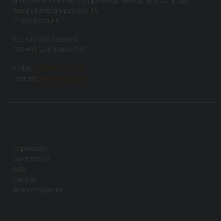
ein Unternehmen der CompuGroup Medical SE & Co. KGaA
Gesundheitscampus-Süd 15
44801 Bochum
TEL +49 234 93693-0
FAX +49 234 93693-199
E-Mail:
info(at)visus.com
Internet:
www.visus.com
Impressum
Datenschutz
AGB
Sitemap
Ansprechpartner