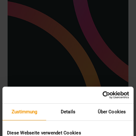
Zustimmung
Details
Über Cookies
STORIES
Die VISUS Story
Diese Webseite verwendet Cookies
08.07.2025