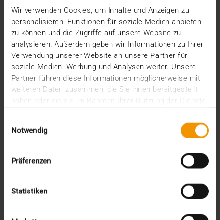
Wir verwenden Cookies, um Inhalte und Anzeigen zu
Vom Spin-off einer Universität zum international
personalisieren, Funktionen für soziale Medien anbieten
renommierten Health-IT-Unternehmen: Seit 25
zu können und die Zugriffe auf unsere Website zu
Jahren…
analysieren. Außerdem geben wir Informationen zu Ihrer
Verwendung unserer Website an unsere Partner für
soziale Medien, Werbung und Analysen weiter. Unsere
VISUS HEALTH IT
Partner führen diese Informationen möglicherweise mit
MEHR ERFAHREN
weiteren Daten zusammen, die Sie ihnen bereitgestellt
haben oder die sie im Rahmen Ihrer Nutzung der Dienste
gesammelt haben.
Einwilligungsauswahl
Notwendig
Präferenzen
Statistiken