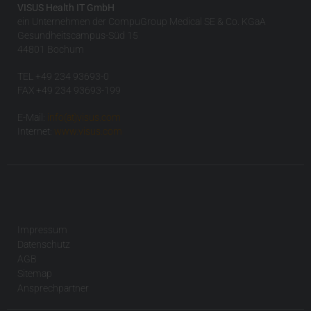
VISUS Health IT GmbH
ein Unternehmen der CompuGroup Medical SE & Co. KGaA
Gesundheitscampus-Süd 15
44801 Bochum
TEL +49 234 93693-0
FAX +49 234 93693-199
E-Mail:
info(at)visus.com
Internet:
www.visus.com
Impressum
Datenschutz
AGB
Sitemap
Ansprechpartner