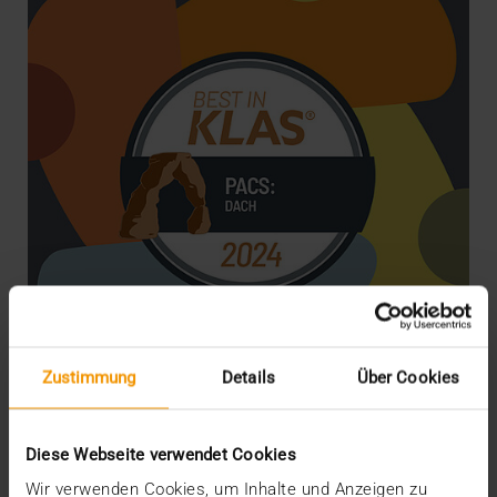
Zustimmung
Details
Über Cookies
NEWS
Best in KLAS: Gemeinsam zum Erfolg
Diese Webseite verwendet Cookies
08.02.2024
Wir verwenden Cookies, um Inhalte und Anzeigen zu