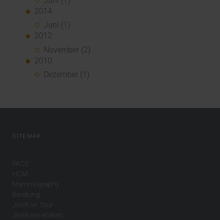
Juni (1)
2014
Juni (1)
2012
November (2)
2010
Dezember (1)
SITEMAP
PACS
HCM
Mammography
Beratung
JiveX on Tour
JiveX live erleben