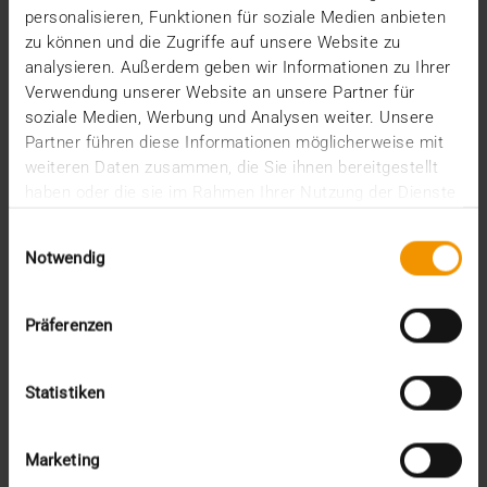
personalisieren, Funktionen für soziale Medien anbieten
JiveX Enterprise PACS ist 2024 mit der Verleihung
zu können und die Zugriffe auf unsere Website zu
des KLAS Awards wieder zum besten PACS seiner…
analysieren. Außerdem geben wir Informationen zu Ihrer
Verwendung unserer Website an unsere Partner für
soziale Medien, Werbung und Analysen weiter. Unsere
VISUS HEALTH IT
Partner führen diese Informationen möglicherweise mit
MEHR ERFAHREN
weiteren Daten zusammen, die Sie ihnen bereitgestellt
haben oder die sie im Rahmen Ihrer Nutzung der Dienste
gesammelt haben.
Einwilligungsauswahl
Notwendig
Präferenzen
Statistiken
Marketing