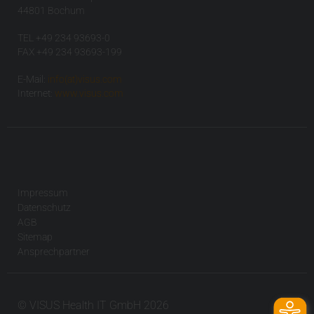
44801 Bochum
TEL +49 234 93693-0
FAX +49 234 93693-199
E-Mail:
info(at)visus.com
Internet:
www.visus.com
Impressum
Datenschutz
AGB
Sitemap
Ansprechpartner
© VISUS Health IT GmbH 2026