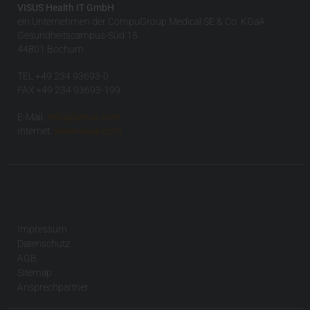
VISUS Health IT GmbH
ein Unternehmen der CompuGroup Medical SE & Co. KGaA
Gesundheitscampus-Süd 15
44801 Bochum
TEL +49 234 93693-0
FAX +49 234 93693-199
E-Mail:
info(at)visus.com
Internet:
www.visus.com
Impressum
Datenschutz
AGB
Sitemap
Ansprechpartner