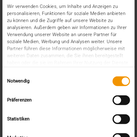
Wir verwenden Cookies, um Inhalte und Anzeigen zu
Vom Spin-off einer Universität zum international
personalisieren, Funktionen für soziale Medien anbieten
renommierten Health-IT-Unternehmen: Seit 25
zu können und die Zugriffe auf unsere Website zu
Jahren…
analysieren. Außerdem geben wir Informationen zu Ihrer
Verwendung unserer Website an unsere Partner für
soziale Medien, Werbung und Analysen weiter. Unsere
VISUS HEALTH IT
Partner führen diese Informationen möglicherweise mit
MEHR ERFAHREN
weiteren Daten zusammen, die Sie ihnen bereitgestellt
haben oder die sie im Rahmen Ihrer Nutzung der Dienste
gesammelt haben.
Einwilligungsauswahl
Notwendig
Präferenzen
Statistiken