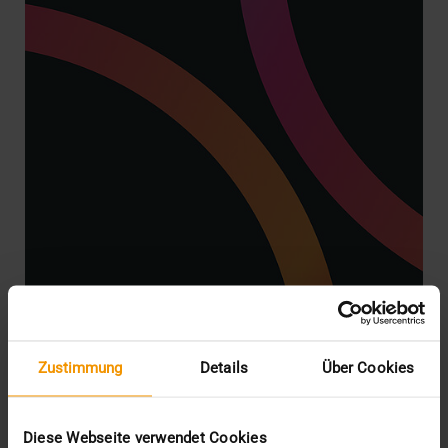
Zustimmung
Details
Über Cookies
STORIES
Die VISUS Story
Diese Webseite verwendet Cookies
08.07.2025