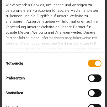
Wir verwenden Cookies, um Inhalte und Anzeigen zu
Vom Spin-off einer Universität zum international
personalisieren, Funktionen für soziale Medien anbieten
renommierten Health-IT-Unternehmen: Seit 25
zu können und die Zugriffe auf unsere Website zu
Jahren…
analysieren. Außerdem geben wir Informationen zu Ihrer
Verwendung unserer Website an unsere Partner für
soziale Medien, Werbung und Analysen weiter. Unsere
VISUS HEALTH IT
Partner führen diese Informationen möglicherweise mit
MEHR ERFAHREN
weiteren Daten zusammen, die Sie ihnen bereitgestellt
haben oder die sie im Rahmen Ihrer Nutzung der Dienste
gesammelt haben.
Einwilligungsauswahl
Notwendig
Präferenzen
Statistiken