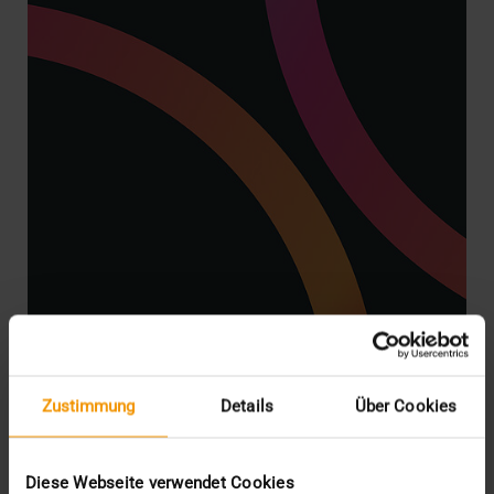
Zustimmung
Details
Über Cookies
STORIES
Die VISUS Story
Diese Webseite verwendet Cookies
08.07.2025