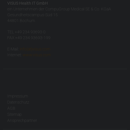
VISUS Health IT GmbH
ein Unternehmen der CompuGroup Medical SE & Co. KGaA
Gesundheitscampus-Süd 15
44801 Bochum
TEL +49 234 93693-0
FAX +49 234 93693-199
E-Mail:
info(at)visus.com
Internet:
www.visus.com
Impressum
Datenschutz
AGB
Sitemap
Ansprechpartner