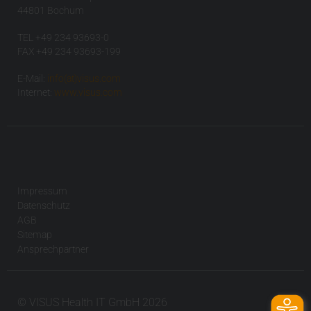
44801 Bochum
TEL +49 234 93693-0
FAX +49 234 93693-199
E-Mail:
info(at)visus.com
Internet:
www.visus.com
Impressum
Datenschutz
AGB
Sitemap
Ansprechpartner
© VISUS Health IT GmbH 2026