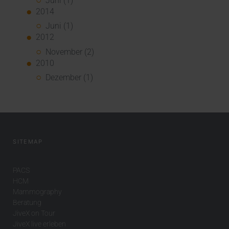
Juni (1)
2014
Juni (1)
2012
November (2)
2010
Dezember (1)
SITEMAP
PACS
HCM
Mammography
Beratung
JiveX on Tour
JiveX live erleben