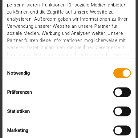
personalisieren, Funktionen für soziale Medien anbieten
JiveX Enterprise PACS ist 2024 mit der Verleihung
zu können und die Zugriffe auf unsere Website zu
des KLAS Awards wieder zum besten PACS seiner…
analysieren. Außerdem geben wir Informationen zu Ihrer
Verwendung unserer Website an unsere Partner für
soziale Medien, Werbung und Analysen weiter. Unsere
VISUS HEALTH IT
Partner führen diese Informationen möglicherweise mit
MEHR ERFAHREN
weiteren Daten zusammen, die Sie ihnen bereitgestellt
haben oder die sie im Rahmen Ihrer Nutzung der Dienste
gesammelt haben.
Einwilligungsauswahl
Notwendig
Präferenzen
Statistiken
Marketing