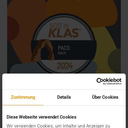
Zustimmung
Details
Über Cookies
NEWS
Best in KLAS: Gemeinsam zum Erfolg
Diese Webseite verwendet Cookies
08.02.2024
Wir verwenden Cookies, um Inhalte und Anzeigen zu