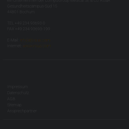
ein Unternehmen der CompuGroup Medical SE & Co. KGaA
Gesundheitscampus-Süd 15
44801 Bochum
TEL +49 234 93693-0
FAX +49 234 93693-199
E-Mail:
info(at)visus.com
Internet:
www.visus.com
Impressum
Datenschutz
AGB
Sitemap
Ansprechpartner