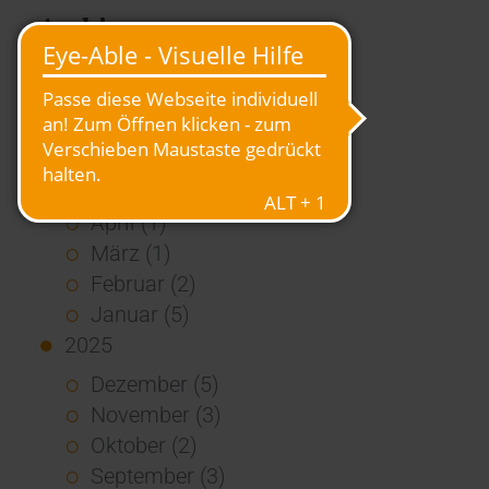
Archiv
2026
Juli (4)
Juni (4)
Mai (3)
April (1)
März (1)
Februar (2)
Januar (5)
2025
Dezember (5)
November (3)
Oktober (2)
September (3)