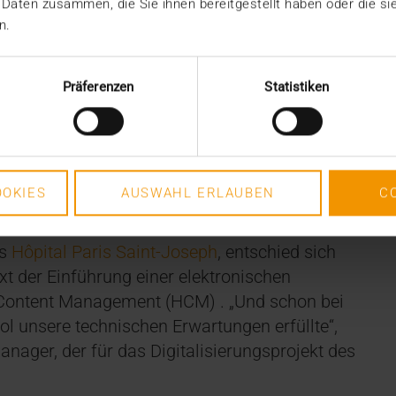
 Daten zusammen, die Sie ihnen bereitgestellt haben oder die s
n.
Präferenzen
Statistiken
Salim Gueye
OKIES
AUSWAHL ERLAUBEN
C
es
Hôpital Paris Saint-Joseph
, entschied sich
 der Einführung einer elektronischen
e Content Management (HCM) . „Und schon bei
ol unsere technischen Erwartungen erfüllte“,
anager, der für das Digitalisierungsprojekt des