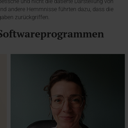
betische und nicht die datierte Darstellung von
 und andere Hemmnisse führten dazu, dass die
gaben zurückgriffen.
0 Softwareprogrammen