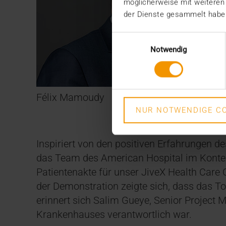
möglicherweise mit weiteren
der Dienste gesammelt habe
Einwilligungsauswahl
Notwendig
Félix Mamoudy
NUR NOTWENDIGE CO
Inspiriert von den positiven Erfahrungen d
das Team des American Hospital im Kontext
Patientenakte für unser JiveX Health Car
der Demonstration zeigte sich, dass das To
erinnert sich Salim Gueye, Senior Project M
Krankenhauses verantwortlich war.