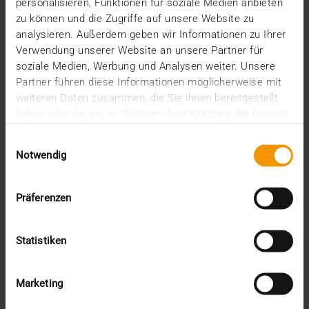
personalisieren, Funktionen für soziale Medien anbieten
Mai (3)
zu können und die Zugriffe auf unsere Website zu
April (1)
analysieren. Außerdem geben wir Informationen zu Ihrer
März (1)
Verwendung unserer Website an unsere Partner für
Februar (2)
soziale Medien, Werbung und Analysen weiter. Unsere
Januar (5)
Partner führen diese Informationen möglicherweise mit
2025
weiteren Daten zusammen, die Sie ihnen bereitgestellt
Dezember (5)
haben oder die sie im Rahmen Ihrer Nutzung der Dienste
November (3)
gesammelt haben.
Oktober (2)
Einwilligungsauswahl
September (3)
Notwendig
August (3)
Juli (3)
Präferenzen
Juni (1)
Mai (2)
April (1)
Statistiken
März (2)
Februar (4)
Januar (2)
Marketing
2024