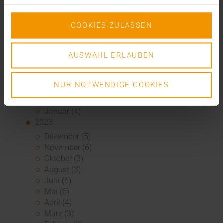
Dezember (1)
November (1)
Oktober (3)
COOKIES ZULASSEN
August (1)
Juli (3)
AUSWAHL ERLAUBEN
Juni (3)
Mai (7)
April (4)
NUR NOTWENDIGE COOKIES
März (1)
Februar (3)
Januar (4)
2023
Dezember (5)
November (6)
Oktober (3)
August (3)
Juni (6)
Mai (6)
April (4)
März (3)