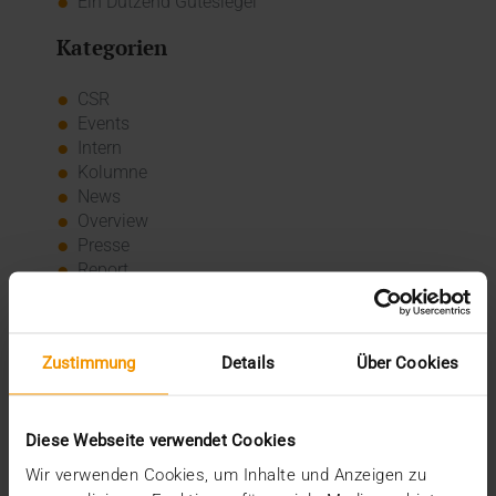
Ein Dutzend Gütesiegel
Kategorien
CSR
Events
Intern
Kolumne
News
Overview
Presse
Report
Standard Echo
Stories
Vernetzung
Zustimmung
Details
Über Cookies
Archiv
2026
Diese Webseite verwendet Cookies
Juli (4)
Wir verwenden Cookies, um Inhalte und Anzeigen zu
Juni (4)