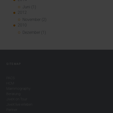
Juni (1)
2012
November (2)
2010
Dezember (1)
SITEMAP
PACS
HCM
Mammography
Beratung
JiveX on Tour
JiveX live erleben
Partner