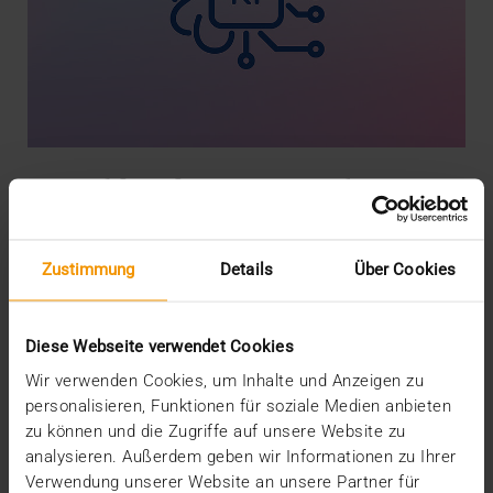
IHE Taskforce für KI Einsatz in der
Bildgebung
Die „Interest Group for AI in Imaging“ (AIGI) nimmt im
Zustimmung
Details
Über Cookies
Januar ihre Arbeit auf und setzt sich für eine
Optimierung und stärkere Nutzung von IHE Profilen beim
Einsatz von AI (Artificial Intelligence / Künstliche
Intelligenz) ein. So langsam gehören KI Anwendungen
Diese Webseite verwendet Cookies
zum Standard in der radiologischen Befundung. Zeit
Wir verwenden Cookies, um Inhalte und Anzeigen zu
also, auch mit Standards zu arbeiten. Zwar gibt es mit
personalisieren, Funktionen für soziale Medien anbieten
IHE AIW-I und IHE AIR bereits zwei IHE Profile speziell für
zu können und die Zugriffe auf unsere Website zu
die Einbindung Künstlicher Intelligenz (KI) und der
analysieren. Außerdem geben wir Informationen zu Ihrer
Kommunikation mit DICOM Daten.
Verwendung unserer Website an unsere Partner für