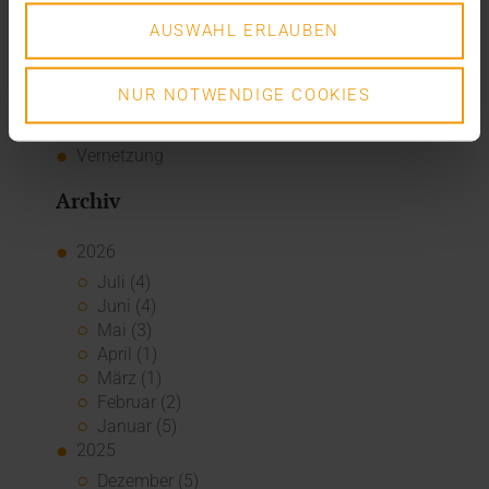
News
AUSWAHL ERLAUBEN
Overview
Presse
Report
NUR NOTWENDIGE COOKIES
Standard Echo
Stories
Vernetzung
Archiv
2026
Juli (4)
Juni (4)
Mai (3)
April (1)
März (1)
Februar (2)
Januar (5)
2025
Dezember (5)