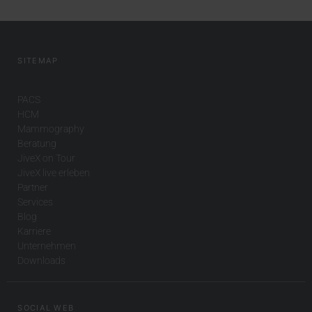
SITEMAP
PACS
HCM
Mammography
Beratung
JiveX on Tour
JiveX live erleben
Partner
Services
Blog
Karriere
Unternehmen
Downloads
SOCIAL WEB