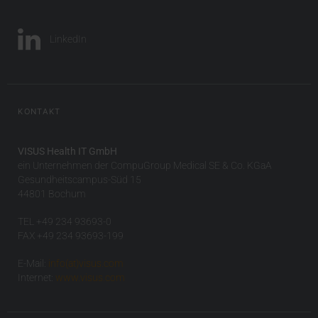
LinkedIn
KONTAKT
VISUS Health IT GmbH
ein Unternehmen der CompuGroup Medical SE & Co. KGaA
Gesundheitscampus-Süd 15
44801 Bochum
TEL +49 234 93693-0
FAX +49 234 93693-199
E-Mail:
info(at)visus.com
Internet:
www.visus.com