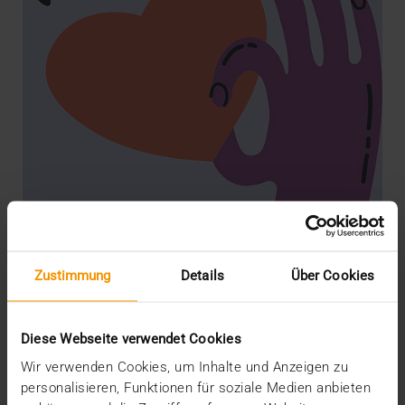
STORIES
Die KI wird der Partner der
Zustimmung
Details
Über Cookies
Beschäftigten im Gesundheitswesen
08.05.2024
Diese Webseite verwendet Cookies
Dass die KI in der Radiologie zunehmend Fuß fasst,
Wir verwenden Cookies, um Inhalte und Anzeigen zu
wird allgemein und völlig zu Recht als Erfolg und…
personalisieren, Funktionen für soziale Medien anbieten