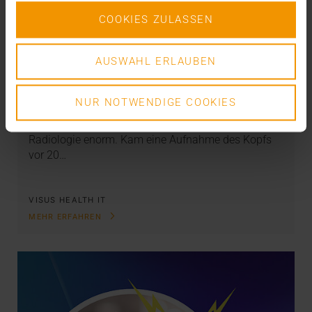
COOKIES ZULASSEN
STORIES
AUSWAHL ERLAUBEN
Das PACS als Datendepot
08.05.2024
NUR NOTWENDIGE COOKIES
Schon heute ist das Datenaufkommen in der
Radiologie enorm. Kam eine Aufnahme des Kopfs
vor 20…
VISUS HEALTH IT
MEHR ERFAHREN