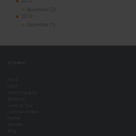
2012
November (2)
2010
Dezember (1)
SITEMAP
PACS
HCM
Mammography
Beratung
JiveX on Tour
JiveX live erleben
Partner
Services
Blog