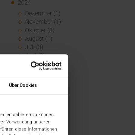
2024
Dezember (1)
November (1)
Oktober (3)
August (1)
Juli (3)
Juni (3)
Mai (7)
April (4)
März (1)
Über Cookies
Februar (3)
Januar (4)
2023
Medien anbieten zu können
Dezember (5)
hrer Verwendung unserer
November (6)
 führen diese Informationen
Oktober (3)