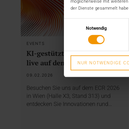
möglicherweise mit weiteren
der Dienste gesammelt habe
Einwilligungsauswahl
Notwendig
EVENTS
KI-gestützte Radiologie –
live auf dem ECR 2026
NUR NOTWENDIGE CO
09.02.2026
Besuchen Sie uns auf dem ECR 2026
in Wien (Halle X3, Stand 313) und
entdecken Sie Innovationen rund…