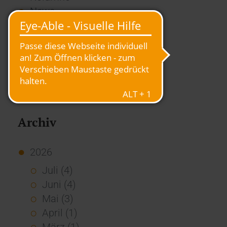
News
Overview
Presse
Report
Standard Echo
Stories
Vernetzung
Archiv
2026
Juli (4)
Juni (4)
Mai (3)
April (1)
März (1)