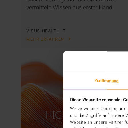
vermitteln Wissen aus erster Hand.
VISUS HEALTH IT
MEHR ERFAHREN
Zustimmung
Diese Webseite verwendet C
Wir verwenden Cookies, um In
und die Zugriffe auf unsere
Website an unsere Partner fü