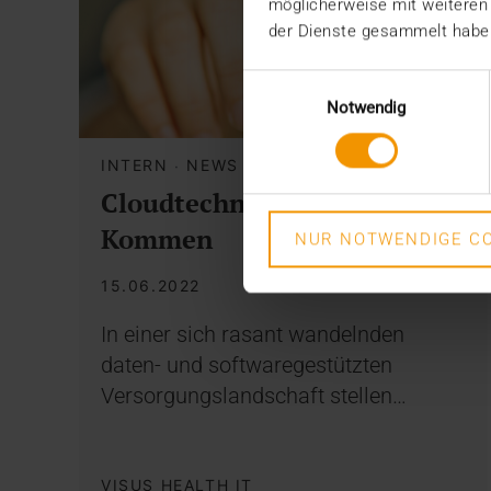
möglicherweise mit weiteren
der Dienste gesammelt habe
Einwilligungsauswahl
Notwendig
INTERN
·
NEWS
Cloudtechnologie im
Kommen
NUR NOTWENDIGE CO
15.06.2022
In einer sich rasant wandelnden
daten- und softwaregestützten
Versorgungslandschaft stellen…
VISUS HEALTH IT