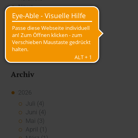
News
Overview
Presse
Report
Standard Echo
Stories
Vernetzung
Archiv
2026
Juli (4)
Juni (4)
Mai (3)
April (1)
März (1)