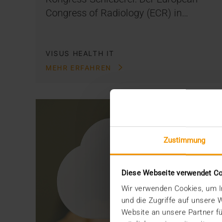
Congress of Radiology (ECR) in…
VISUS HEALTH IT
MEHR ERFAHREN
Zustimmung
Diese Webseite verwendet C
Wir verwenden Cookies, um In
und die Zugriffe auf unsere
Website an unsere Partner fü