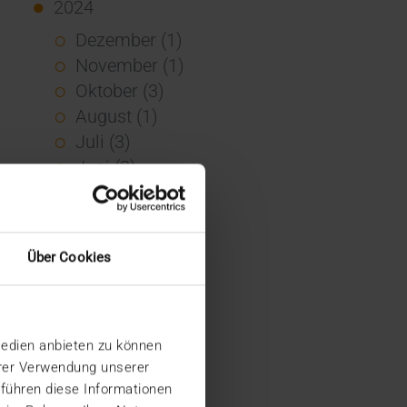
2024
Dezember (1)
November (1)
Oktober (3)
August (1)
Juli (3)
Juni (3)
Mai (7)
April (4)
März (1)
Über Cookies
Februar (3)
Januar (4)
2023
Medien anbieten zu können
Dezember (5)
hrer Verwendung unserer
November (6)
 führen diese Informationen
Oktober (3)