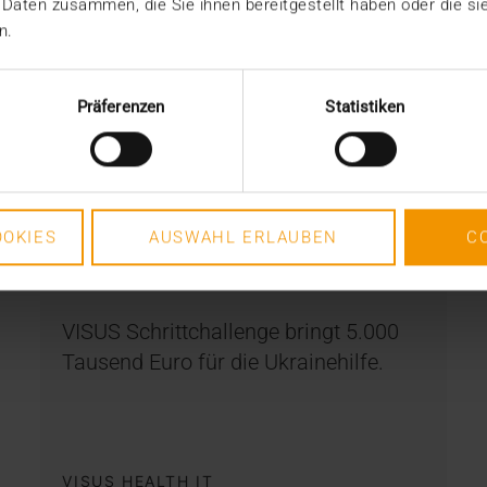
 Daten zusammen, die Sie ihnen bereitgestellt haben oder die s
n.
Präferenzen
Statistiken
INTERN
Kein Weg zu weit für den
guten Zweck
OKIES
AUSWAHL ERLAUBEN
C
15.06.2022
VISUS Schrittchallenge bringt 5.000
Tausend Euro für die Ukrainehilfe.
VISUS HEALTH IT