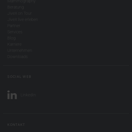
Mammography
Beratung
JiveX on Tour
JiveX live erleben
Partner
Services
Blog
Karriere
Unternehmen
Downloads
SOCIAL WEB
LinkedIn
KONTAKT