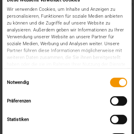
Diese Webseite verwendet Cookies
Der EU AI Act im Krankenhaus: So betten Sie KI in Ihre
Wir verwenden Cookies, um Inhalte und Anzeigen zu
Radiologie ein
personalisieren, Funktionen für soziale Medien anbieten
Mehrwert durch Synergien
zu können und die Zugriffe auf unsere Website zu
So kommen Dokumente automatisch in die ePA
analysieren. Außerdem geben wir Informationen zu Ihrer
Ein Dutzend Gütesiegel
Verwendung unserer Website an unsere Partner für
Kategorien
soziale Medien, Werbung und Analysen weiter. Unsere
Partner führen diese Informationen möglicherweise mit
CSR
weiteren Daten zusammen, die Sie ihnen bereitgestellt
Events
haben oder die sie im Rahmen Ihrer Nutzung der Dienste
Intern
gesammelt haben.
Kolumne
Einwilligungsauswahl
Notwendig
News
Overview
Presse
Präferenzen
Report
Standard Echo
Stories
Statistiken
Vernetzung