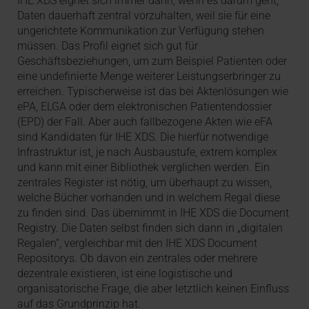
IHE XDS eignet sich immer dann, wenn es darum geht,
Daten dauerhaft zentral vorzuhalten, weil sie für eine
ungerichtete Kommunikation zur Verfügung stehen
müssen. Das Profil eignet sich gut für
Geschäftsbeziehungen, um zum Beispiel Patienten oder
eine undefinierte Menge weiterer Leistungserbringer zu
erreichen. Typischerweise ist das bei Aktenlösungen wie
ePA, ELGA oder dem elektronischen Patientendossier
(EPD) der Fall. Aber auch fallbezogene Akten wie eFA
sind Kandidaten für IHE XDS. Die hierfür notwendige
Infrastruktur ist, je nach Ausbaustufe, extrem komplex
und kann mit einer Bibliothek verglichen werden. Ein
zentrales Register ist nötig, um überhaupt zu wissen,
welche Bücher vorhanden und in welchem Regal diese
zu finden sind. Das übernimmt in IHE XDS die Document
Registry. Die Daten selbst finden sich dann in „digitalen
Regalen“, vergleichbar mit den IHE XDS Document
Repositorys. Ob davon ein zentrales oder mehrere
dezentrale existieren, ist eine logistische und
organisatorische Frage, die aber letztlich keinen Einfluss
auf das Grundprinzip hat.