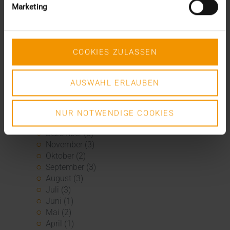
Archiv
Marketing
2026
Juli (4)
Juni (4)
COOKIES ZULASSEN
Mai (3)
April (1)
AUSWAHL ERLAUBEN
März (1)
Februar (2)
Januar (5)
NUR NOTWENDIGE COOKIES
2025
Dezember (5)
November (3)
Oktober (2)
September (3)
August (3)
Juli (3)
Juni (1)
Mai (2)
April (1)