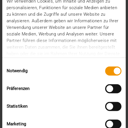
Wir verwenden Cookies, um Inhalte und Anzeigen zu
Seit gut zwei Jahren ist JiveX Healthcare Content
personalisieren, Funktionen für soziale Medien anbieten
Management (HCM) als digitales Archiv im…
zu können und die Zugriffe auf unsere Website zu
analysieren. Außerdem geben wir Informationen zu Ihrer
Verwendung unserer Website an unsere Partner für
VISUS HEALTH IT
soziale Medien, Werbung und Analysen weiter. Unsere
MEHR ERFAHREN
Partner führen diese Informationen möglicherweise mit
weiteren Daten zusammen, die Sie ihnen bereitgestellt
haben oder die sie im Rahmen Ihrer Nutzung der Dienste
gesammelt haben.
Einwilligungsauswahl
Notwendig
Präferenzen
Statistiken
Marketing