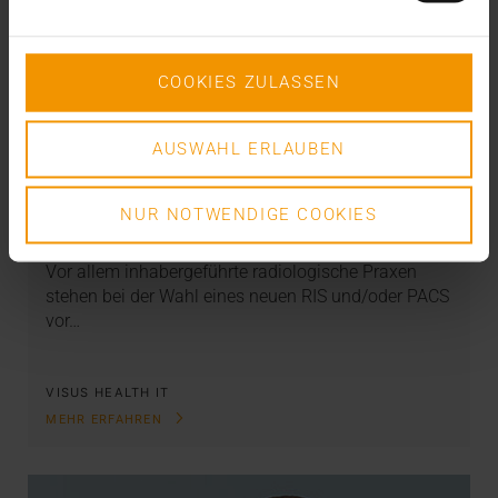
COOKIES ZULASSEN
AUSWAHL ERLAUBEN
REPORT
RIS & PACS aus einer Hand
NUR NOTWENDIGE COOKIES
28.11.2023
Vor allem inhabergeführte radiologische Praxen
stehen bei der Wahl eines neuen RIS und/oder PACS
vor…
VISUS HEALTH IT
MEHR ERFAHREN