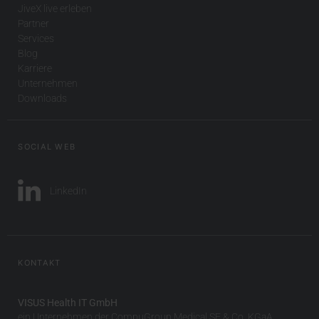
JiveX live erleben
Partner
Services
Blog
Karriere
Unternehmen
Downloads
SOCIAL WEB
LinkedIn
KONTAKT
VISUS Health IT GmbH
ein Unternehmen der CompuGroup Medical SE & Co. KGaA