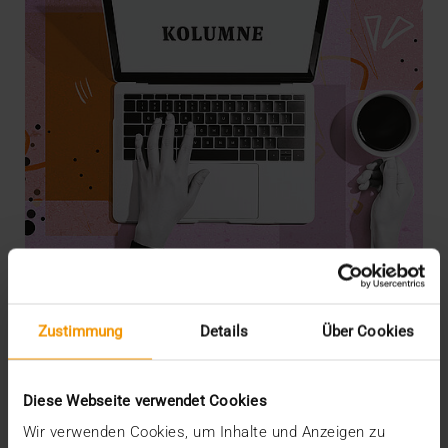
Zustimmung
Details
Über Cookies
KOLUMNE
Der Assistent auf dem Smartphone
15.01.2026
Diese Webseite verwendet Cookies
Mehrere europäische Teams der CGM arbeiten an
Wir verwenden Cookies, um Inhalte und Anzeigen zu