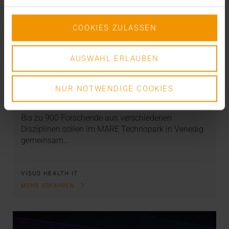
COOKIES ZULASSEN
AUSWAHL ERLAUBEN
NEWS
Ein Leuchtturm für Europa
NUR NOTWENDIGE COOKIES
13.01.2026
Bis zu 900 Forschende aus verschiedenen
Disziplinen sollen im MARE Technopark in Venedig
gemeinsam…
VISUS HEALTH IT
MEHR ERFAHREN