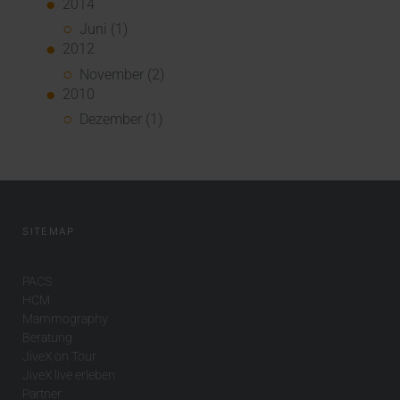
2014
Juni (1)
2012
November (2)
2010
Dezember (1)
SITEMAP
PACS
HCM
Mammography
Beratung
JiveX on Tour
JiveX live erleben
Partner