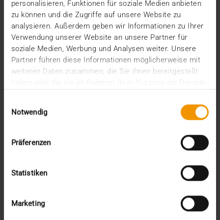
KI-gestützten Werkzeugen für Abläufe in Kliniken
personalisieren, Funktionen für soziale Medien anbieten
und…
zu können und die Zugriffe auf unsere Website zu
analysieren. Außerdem geben wir Informationen zu Ihrer
Verwendung unserer Website an unsere Partner für
VISUS HEALTH IT
soziale Medien, Werbung und Analysen weiter. Unsere
MEHR ERFAHREN
Partner führen diese Informationen möglicherweise mit
weiteren Daten zusammen, die Sie ihnen bereitgestellt
haben oder die sie im Rahmen Ihrer Nutzung der Dienste
gesammelt haben.
Einwilligungsauswahl
Notwendig
Präferenzen
Statistiken
Marketing