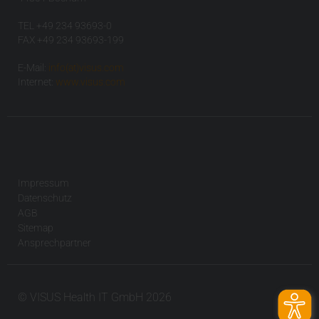
TEL +49 234 93693-0
FAX +49 234 93693-199
E-Mail:
info(at)visus.com
Internet:
www.visus.com
Impressum
Datenschutz
AGB
Sitemap
Ansprechpartner
© VISUS Health IT GmbH 2026