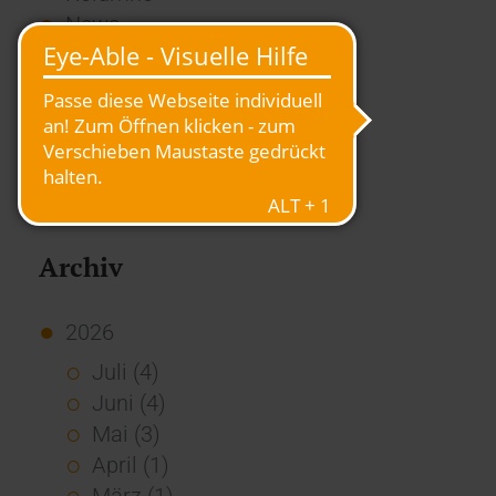
News
Overview
Presse
Report
Standard Echo
Stories
Vernetzung
Archiv
2026
Juli (4)
Juni (4)
Mai (3)
April (1)
März (1)