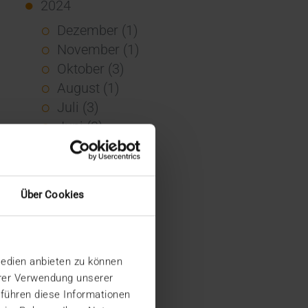
2024
Dezember (1)
November (1)
Oktober (3)
August (1)
Juli (3)
Juni (3)
Mai (7)
April (4)
März (1)
Über Cookies
Februar (3)
Januar (4)
2023
Medien anbieten zu können
Dezember (5)
hrer Verwendung unserer
November (6)
 führen diese Informationen
Oktober (3)