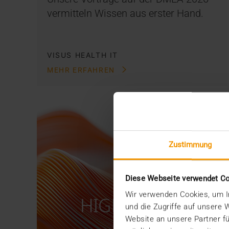
vermitteln Wissen aus erster Hand.
VISUS HEALTH IT
MEHR ERFAHREN
Zustimmung
Diese Webseite verwendet C
Wir verwenden Cookies, um In
und die Zugriffe auf unsere
Website an unsere Partner fü