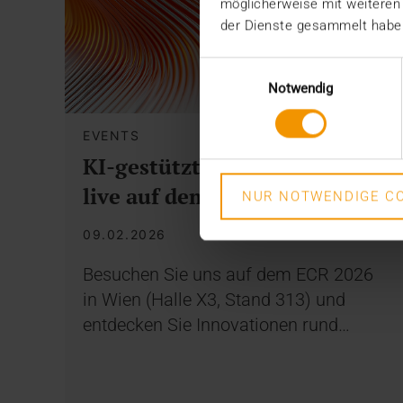
möglicherweise mit weiteren
der Dienste gesammelt habe
Einwilligungsauswahl
Notwendig
EVENTS
KI-gestützte Radiologie –
live auf dem ECR 2026
NUR NOTWENDIGE CO
09.02.2026
Besuchen Sie uns auf dem ECR 2026
in Wien (Halle X3, Stand 313) und
entdecken Sie Innovationen rund…