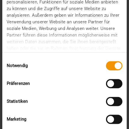
KI-gestützten Werkzeugen für Abläufe in Kliniken
personalisieren, Funktionen für soziale Medien anbieten
und…
zu können und die Zugriffe auf unsere Website zu
analysieren. Außerdem geben wir Informationen zu Ihrer
Verwendung unserer Website an unsere Partner für
VISUS HEALTH IT
soziale Medien, Werbung und Analysen weiter. Unsere
MEHR ERFAHREN
Partner führen diese Informationen möglicherweise mit
weiteren Daten zusammen, die Sie ihnen bereitgestellt
haben oder die sie im Rahmen Ihrer Nutzung der Dienste
gesammelt haben.
Einwilligungsauswahl
Notwendig
Präferenzen
Statistiken
Marketing