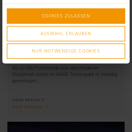
COOKIES ZULASSEN
AUSWAHL ERLAUBEN
NEWS
Ein Leuchtturm für Europa
NUR NOTWENDIGE COOKIES
13.01.2026
Bis zu 900 Forschende aus verschiedenen
Disziplinen sollen im MARE Technopark in Venedig
gemeinsam…
VISUS HEALTH IT
MEHR ERFAHREN