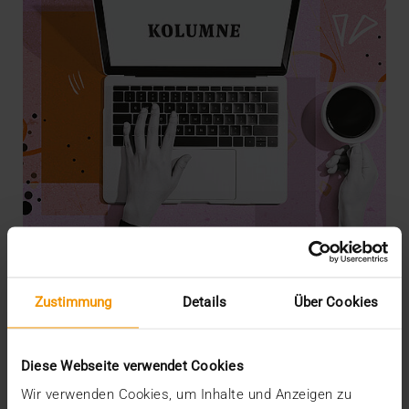
Zustimmung
Details
Über Cookies
KOLUMNE
Der Assistent auf dem Smartphone
15.01.2026
Diese Webseite verwendet Cookies
Mehrere europäische Teams der CGM arbeiten an
Wir verwenden Cookies, um Inhalte und Anzeigen zu