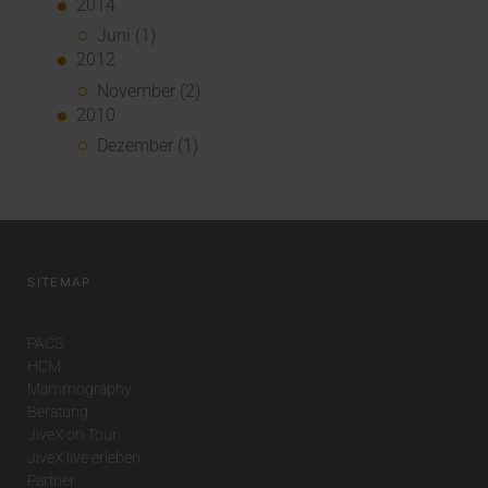
2014
Juni (1)
2012
November (2)
2010
Dezember (1)
SITEMAP
PACS
HCM
Mammography
Beratung
JiveX on Tour
JiveX live erleben
Partner